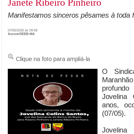
Janete Ribeiro Pinheiro
Manifestamos sinceros pêsames à toda f
07/05/2026 às 09:58
Ascom/SEEB-MA
Clique na foto para ampliá-la
O Sindic
Maranhão
profundo
Jovelina
anos, oco
(07/05).
Jovelina