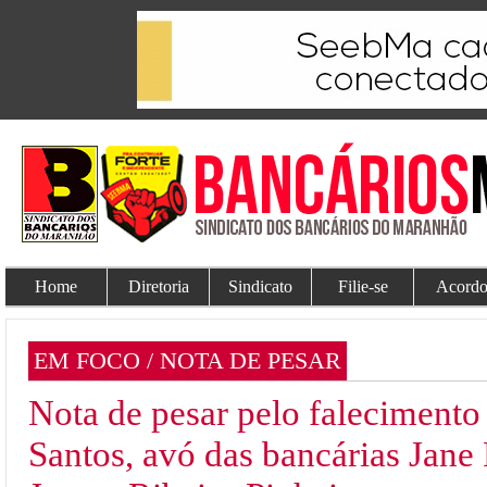
Home
Diretoria
Sindicato
Filie-se
Acordo
EM FOCO / NOTA DE PESAR
Nota de pesar pelo falecimento
Santos, avó das bancárias Jane 