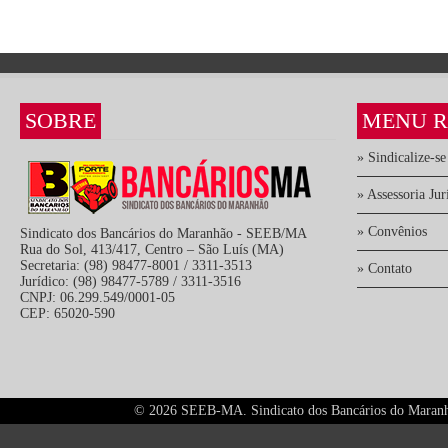
SOBRE
MENU R
» Sindicalize-se
» Assessoria Jur
» Convênios
Sindicato dos Bancários do Maranhão - SEEB/MA
Rua do Sol, 413/417, Centro – São Luís (MA)
Secretaria: (98) 98477-8001 / 3311-3513
» Contato
Jurídico: (98) 98477-5789 / 3311-3516
CNPJ: 06.299.549/0001-05
CEP: 65020-590
©
2026 SEEB-MA. Sindicato dos Bancários do Maranhão