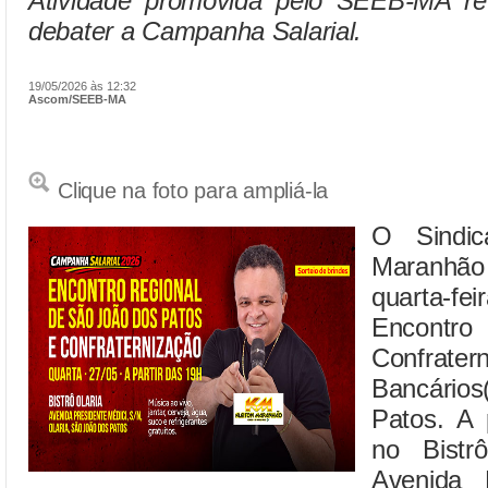
Atividade promovida pelo SEEB-MA reu
debater a Campanha Salarial.
19/05/2026 às 12:32
Ascom/SEEB-MA
Clique na foto para ampliá-la
O Sindic
Maranhão 
quarta-fe
Encon
Confr
Bancário
Patos. A 
no Bistrô
Avenida P