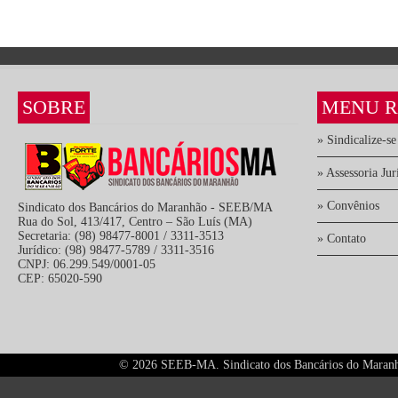
SOBRE
MENU R
» Sindicalize-se
» Assessoria Jur
» Convênios
Sindicato dos Bancários do Maranhão - SEEB/MA
Rua do Sol, 413/417, Centro – São Luís (MA)
Secretaria: (98) 98477-8001 / 3311-3513
» Contato
Jurídico: (98) 98477-5789 / 3311-3516
CNPJ: 06.299.549/0001-05
CEP: 65020-590
©
2026 SEEB-MA. Sindicato dos Bancários do Maranhão