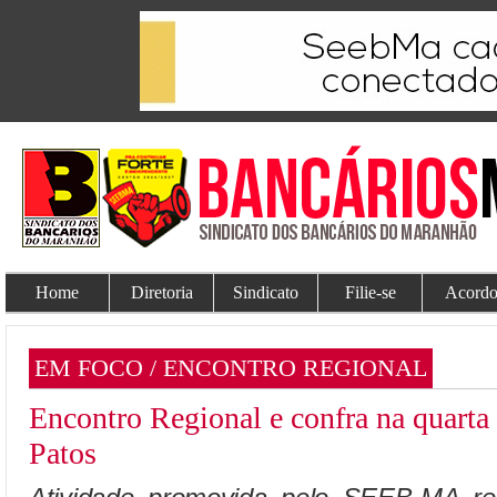
Home
Diretoria
Sindicato
Filie-se
Acordo
EM FOCO / ENCONTRO REGIONAL
Encontro Regional e confra na quarta
Patos