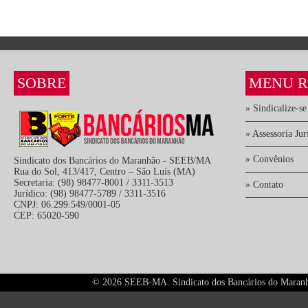
SOBRE
MENU R
» Sindicalize-se
» Assessoria Jur
» Convênios
Sindicato dos Bancários do Maranhão - SEEB/MA
Rua do Sol, 413/417, Centro – São Luís (MA)
Secretaria: (98) 98477-8001 / 3311-3513
» Contato
Jurídico: (98) 98477-5789 / 3311-3516
CNPJ: 06.299.549/0001-05
CEP: 65020-590
©
2026 SEEB-MA. Sindicato dos Bancários do Maranhão