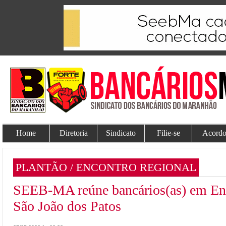
Home
Diretoria
Sindicato
Filie-se
Acordo
PLANTÃO / ENCONTRO REGIONAL
SEEB-MA reúne bancários(as) em En
São João dos Patos