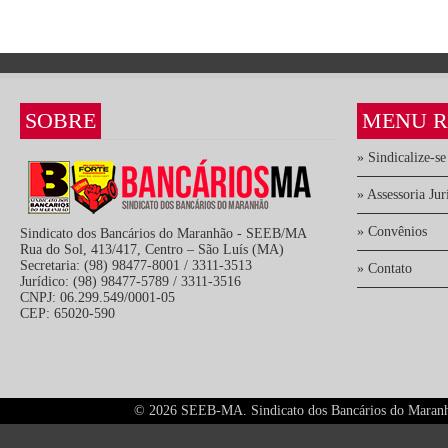
SOBRE
MENU R
» Sindicalize-se
» Assessoria Jur
» Convênios
Sindicato dos Bancários do Maranhão - SEEB/MA
Rua do Sol, 413/417, Centro – São Luís (MA)
Secretaria: (98) 98477-8001 / 3311-3513
» Contato
Jurídico: (98) 98477-5789 / 3311-3516
CNPJ: 06.299.549/0001-05
CEP: 65020-590
©
2026 SEEB-MA. Sindicato dos Bancários do Maranhão