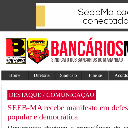
Home
Diretoria
Sindicato
Filie-se
Acordo
DESTAQUE / COMUNICAÇÃO
SEEB-MA recebe manifesto em defes
popular e democrática