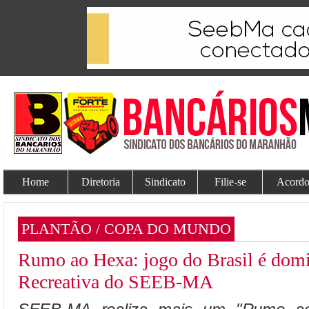
Home
Diretoria
Sindicato
Filie-se
Acordo
PLANTÃO / COPA DO MUNDO
Rumo ao Hexa: jogo do Brasil é domi
Recreativa do SEEB-MA