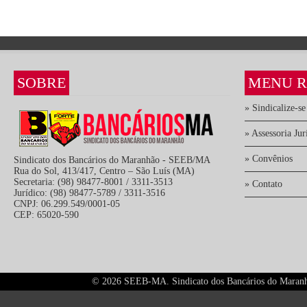
SOBRE
MENU R
» Sindicalize-se
» Assessoria Jur
» Convênios
Sindicato dos Bancários do Maranhão - SEEB/MA
Rua do Sol, 413/417, Centro – São Luís (MA)
Secretaria: (98) 98477-8001 / 3311-3513
» Contato
Jurídico: (98) 98477-5789 / 3311-3516
CNPJ: 06.299.549/0001-05
CEP: 65020-590
©
2026 SEEB-MA. Sindicato dos Bancários do Maranhão