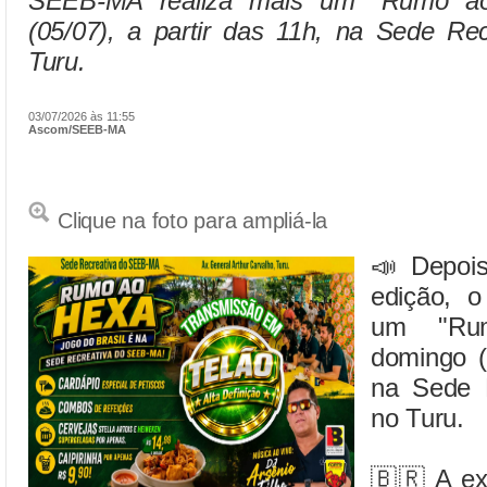
SEEB-MA realiza mais um "Rumo ao
(05/07), a partir das 11h, na Sede Rec
Turu.
03/07/2026 às 11:55
Ascom/SEEB-MA
Clique na foto para ampliá-la
📣 Depois
edição, 
um "Ru
domingo (
na Sede R
no Turu.
🇧🇷 A ex