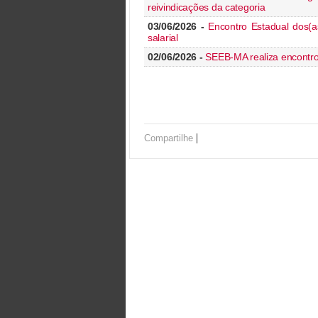
reivindicações da categoria
03/06/2026 -
Encontro Estadual dos(a
salarial
02/06/2026 -
SEEB-MA realiza encontro
|
Compartilhe