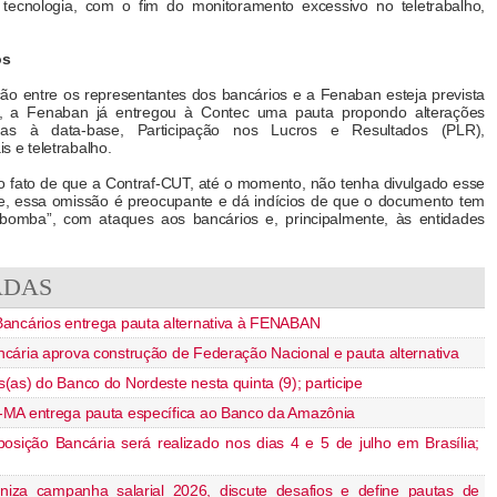
 tecnologia, com o fim do monitoramento excessivo no teletrabalho,
.
os
ão entre os representantes dos bancários e a Fenaban esteja prevista
ho, a Fenaban já entregou à Contec uma pauta propondo alterações
adas à data-base, Participação nos Lucros e Resultados (PLR),
is e teletrabalho.
 fato de que a Contraf-CUT, até o momento, não tenha divulgado esse
e, essa omissão é preocupante e dá indícios de que o documento tem
bomba”, com ataques aos bancários e, principalmente, às entidades
ADAS
ancários entrega pauta alternativa à FENABAN
cária aprova construção de Federação Nacional e pauta alternativa
as) do Banco do Nordeste nesta quinta (9); participe
-MA entrega pauta específica ao Banco da Amazônia
osição Bancária será realizado nos dias 4 e 5 de julho em Brasília;
niza campanha salarial 2026, discute desafios e define pautas de