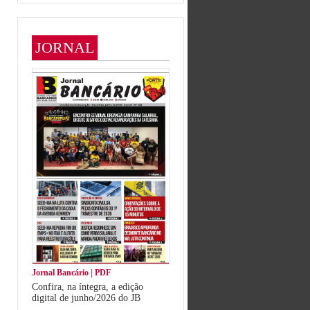
JORNAL
Jornal Bancário | PDF
Confira, na íntegra, a edição
digital de junho/2026 do JB