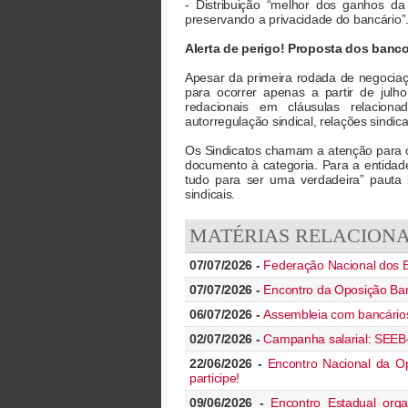
- Distribuição “melhor dos ganhos da
preservando a privacidade do bancário”
Alerta de perigo! Proposta dos banc
Apesar da primeira rodada de negociaç
para ocorrer apenas a partir de jul
redacionais em cláusulas relacion
autorregulação sindical, relações sindica
Os Sindicatos chamam a atenção para o
documento à categoria. Para a entidad
tudo para ser uma verdadeira” pauta 
sindicais.
MATÉRIAS RELACION
07/07/2026 -
Federação Nacional dos B
07/07/2026 -
Encontro da Oposição Ban
06/07/2026 -
Assembleia com bancários(
02/07/2026 -
Campanha salarial: SEEB
22/06/2026 -
Encontro Nacional da Op
participe!
09/06/2026 -
Encontro Estadual orga