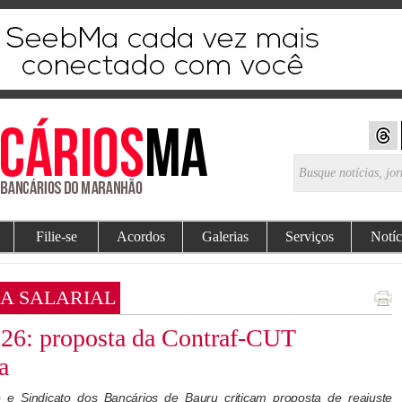
Filie-se
Acordos
Galerias
Serviços
Notíc
A SALARIAL
26: proposta da Contraf-CUT
a
 e Sindicato dos Bancários de Bauru criticam proposta de reajuste