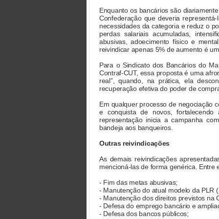
Enquanto os bancários são diariamente 
Confederação que deveria representá-l
necessidades da categoria e reduz o po
perdas salariais acumuladas, intens
abusivas, adoecimento físico e menta
reivindicar apenas 5% de aumento é um 
Para o Sindicato dos Bancários do Mar
Contraf-CUT, essa proposta é uma afront
real”, quando, na prática, ela desc
recuperação efetiva do poder de compra
Em qualquer processo de negociação cole
e conquista de novos, fortalecend
representação inicia a campanha com 
bandeja aos banqueiros.
Outras reivindicações
As demais reivindicações apresentadas
mencioná-las de forma genérica. Entre e
- Fim das metas abusivas;
- Manutenção do atual modelo da PLR (per
- Manutenção dos direitos previstos na
- Defesa do emprego bancário e ampliaç
- Defesa dos bancos públicos;