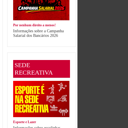
Por nenhum direito a menos!
Informações sobre a Campanha
Salarial dos Bancários 2026
SEDE
RECREATIVA
Esporte e Lazer
Informações sobre escolinhas,