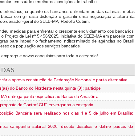
timentos em saúde e melhores condições de trabalho.
ilionários, enquanto os bancários enfrentam perdas salariais, metas
usca corrigir essa distorção e garantir uma negociação à altura da
 coordenador-geral do SEEB-MA, Rodolfo Cutrim.
deu medidas para enfrentar o crescente endividamento dos bancários,
u o Projeto de Lei nº 5.456/2025, iniciativa do SEEB-MA em parceria com
gras para impedir o fechamento indiscriminado de agências no Brasil,
esso da população aos serviços bancários.
to, emprego e novas conquistas para toda a categoria!
ADAS
cária aprova construção de Federação Nacional e pauta alternativa
as) do Banco do Nordeste nesta quinta (9); participe
-MA entrega pauta específica ao Banco da Amazônia
proposta da Contraf-CUT envergonha a categoria
osição Bancária será realizado nos dias 4 e 5 de julho em Brasília;
niza campanha salarial 2026, discute desafios e define pautas de