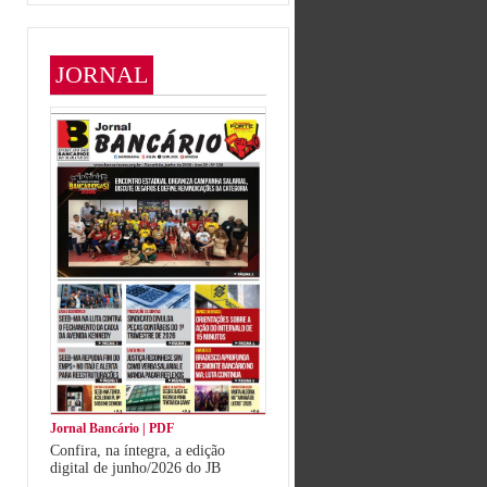
JORNAL
Jornal Bancário | PDF
Confira, na íntegra, a edição
digital de junho/2026 do JB