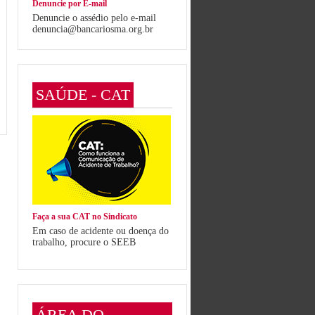
Denuncie por E-mail
Denuncie o assédio pelo e-mail
denuncia@bancariosma.org.br
SAÚDE - CAT
Faça a sua CAT no Sindicato
Em caso de acidente ou doença do
trabalho, procure o SEEB
ÁREA DO