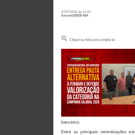
07/07/2026 às 11:53
Ascom/SEEB-MA
Clique na foto para ampliá-la
bancários.
Entre as principais reivindicações es