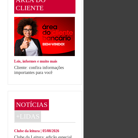
CLIENTE
Leis, informes e muito mais
Cliente: confira informações
importantes para você
NOTÍCIAS
+LIDAS
Clube da leitura | 05/08/2026
Clube da Leitura: edição especial