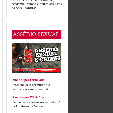
academia, zumba e outros atrativos
da Sede; confira!
ASSÉDIO SEXUAL
Denuncie por Formulário
Preencha esse formulário e
denuncie o assédio sexual
Denuncie por WhatsApp
Denuncie o assédio sexual pelo nº
da Diretoria de Saúde