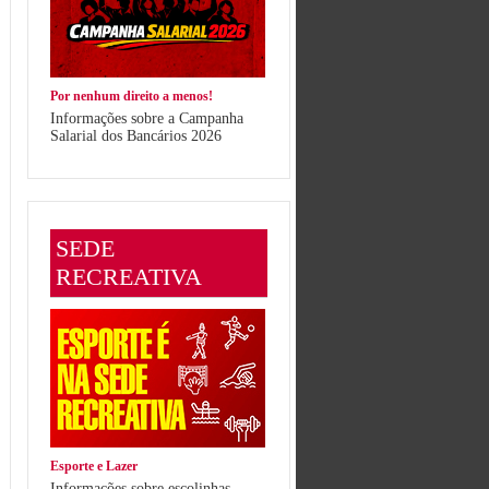
Por nenhum direito a menos!
Informações sobre a Campanha
Salarial dos Bancários 2026
SEDE
RECREATIVA
Esporte e Lazer
Informações sobre escolinhas,