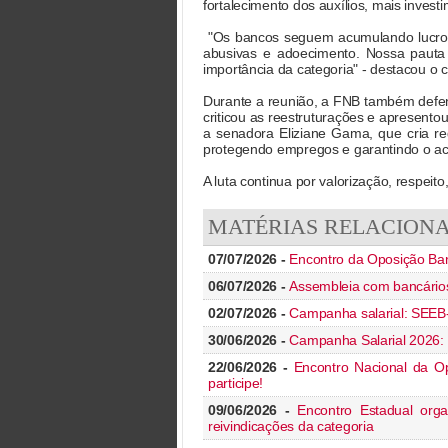
fortalecimento dos auxílios, mais inves
"Os bancos seguem acumulando lucros b
abusivas e adoecimento. Nossa pauta b
importância da categoria" - destacou o
Durante a reunião, a FNB também defen
criticou as reestruturações e apresento
a senadora Eliziane Gama, que cria re
protegendo empregos e garantindo o ac
A luta continua por valorização, respei
MATÉRIAS RELACION
07/07/2026 -
Encontro da Oposição Ban
06/07/2026 -
Assembleia com bancários(
02/07/2026 -
Campanha salarial: SEEB
30/06/2026 -
Campanha Salarial 2026: 
22/06/2026 -
Encontro Nacional da Op
participe!
09/06/2026 -
Encontro Estadual orga
reivindicações da categoria