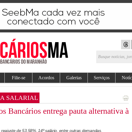
Filie-se
Acordos
Galerias
Serviços
Notíc
A SALARIAL
s Bancários entrega pauta alternativa à
 reajuste de 53,58%, 14º salário, entre outras demandas.