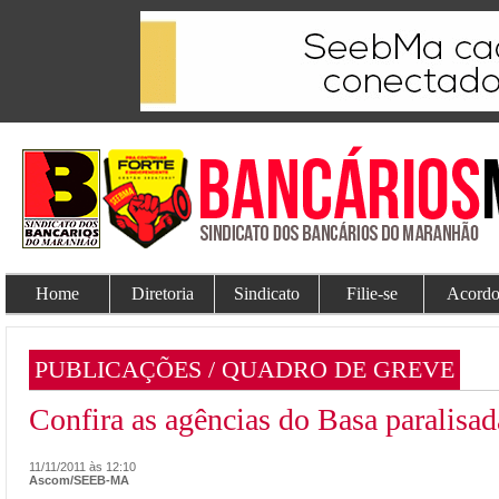
Home
Diretoria
Sindicato
Filie-se
Acordo
PUBLICAÇÕES / QUADRO DE GREVE
Confira as agências do Basa paralis
11/11/2011 às 12:10
Ascom/SEEB-MA