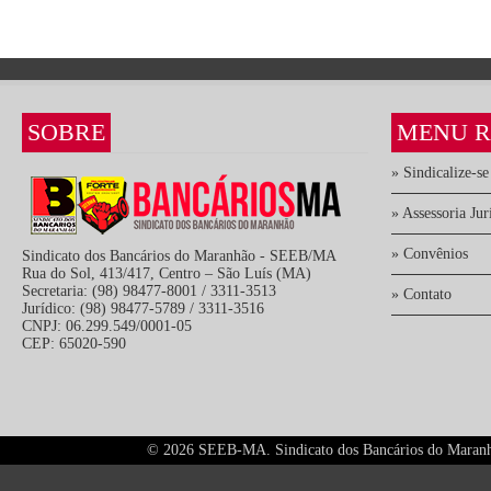
SOBRE
MENU R
» Sindicalize-se
» Assessoria Jur
» Convênios
Sindicato dos Bancários do Maranhão - SEEB/MA
Rua do Sol, 413/417, Centro – São Luís (MA)
Secretaria: (98) 98477-8001 / 3311-3513
» Contato
Jurídico: (98) 98477-5789 / 3311-3516
CNPJ: 06.299.549/0001-05
CEP: 65020-590
©
2026 SEEB-MA. Sindicato dos Bancários do Maranhão