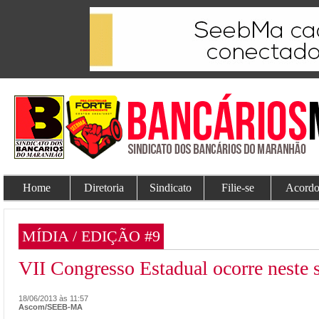
Home
Diretoria
Sindicato
Filie-se
Acordo
MÍDIA / EDIÇÃO #9
VII Congresso Estadual ocorre neste 
18/06/2013 às 11:57
Ascom/SEEB-MA