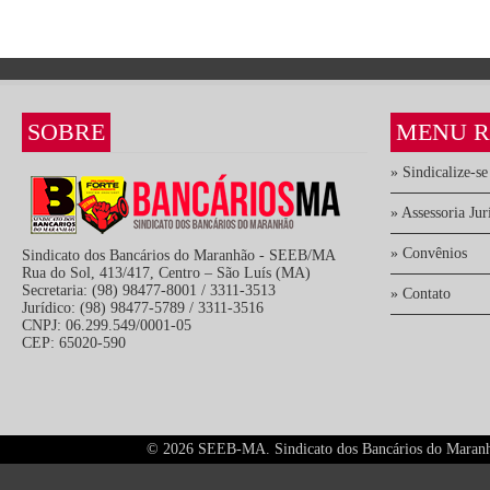
SOBRE
MENU R
» Sindicalize-se
» Assessoria Jur
» Convênios
Sindicato dos Bancários do Maranhão - SEEB/MA
Rua do Sol, 413/417, Centro – São Luís (MA)
Secretaria: (98) 98477-8001 / 3311-3513
» Contato
Jurídico: (98) 98477-5789 / 3311-3516
CNPJ: 06.299.549/0001-05
CEP: 65020-590
©
2026 SEEB-MA. Sindicato dos Bancários do Maranhão