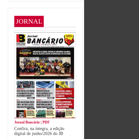
JORNAL
Jornal Bancário | PDF
Confira, na íntegra, a edição
digital de junho/2026 do JB