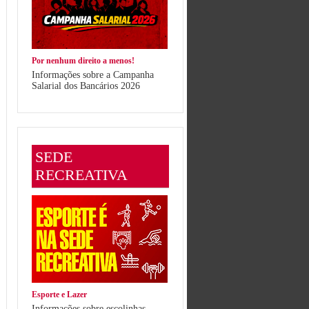
Por nenhum direito a menos!
Informações sobre a Campanha
Salarial dos Bancários 2026
SEDE
RECREATIVA
Esporte e Lazer
Informações sobre escolinhas,