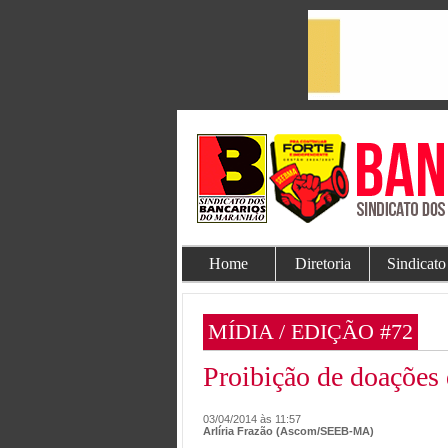
Home
Diretoria
Sindicato
MÍDIA / EDIÇÃO #72
Proibição de doações
03/04/2014 às 11:57
Arlíria Frazão (Ascom/SEEB-MA)