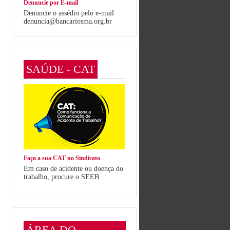
Denuncie por E-mail
Denuncie o assédio pelo e-mail
denuncia@bancariosma.org.br
SAÚDE - CAT
Faça a sua CAT no Sindicato
Em caso de acidente ou doença do
trabalho, procure o SEEB
ÁREA DO