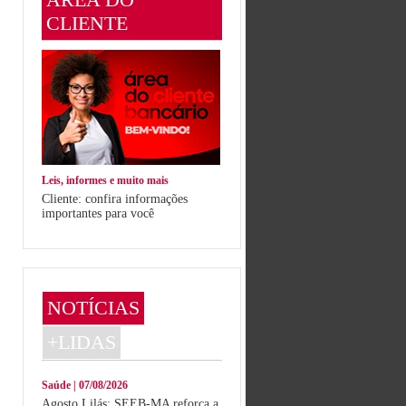
CLIENTE
Leis, informes e muito mais
Cliente: confira informações
importantes para você
NOTÍCIAS
+LIDAS
Saúde | 07/08/2026
Agosto Lilás: SEEB-MA reforça a