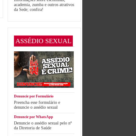
academia, zumba e outros atrativos
da Sede; confira!
ASSÉDIO SEXUAL
Denuncie por Formulário
Preencha esse formulário e
denuncie o assédio sexual
Denuncie por WhatsApp
Denuncie o assédio sexual pelo nº
da Diretoria de Saúde