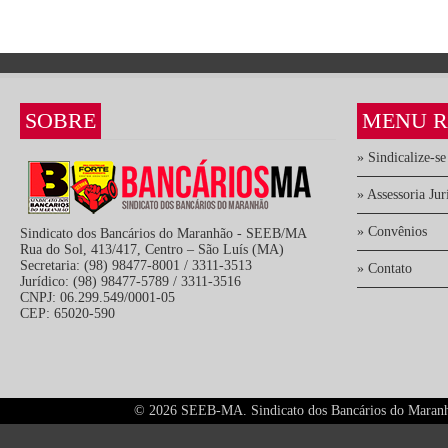
SOBRE
MENU R
» Sindicalize-se
» Assessoria Jur
» Convênios
Sindicato dos Bancários do Maranhão - SEEB/MA
Rua do Sol, 413/417, Centro – São Luís (MA)
Secretaria: (98) 98477-8001 / 3311-3513
» Contato
Jurídico: (98) 98477-5789 / 3311-3516
CNPJ: 06.299.549/0001-05
CEP: 65020-590
©
2026 SEEB-MA. Sindicato dos Bancários do Maranhão