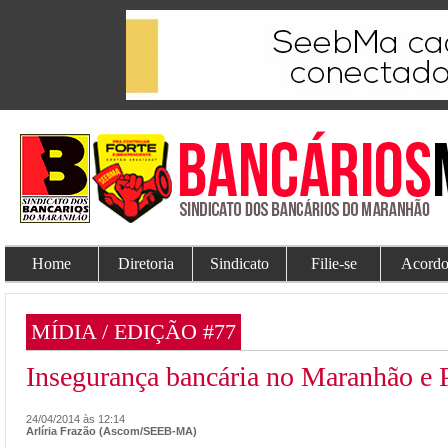
Home
Diretoria
Sindicato
Filie-se
Acordo
MÍDIA / EDIÇÃO #77
Insegurança bancária no Maranhão 
24/04/2014 às 12:14
Arlíria Frazão (Ascom/SEEB-MA)