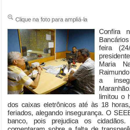
Clique na foto para ampliá-la
Confira 
Bancários
feira (2
preside
Maria Na
Raimundo
a inseg
Maranhã
limitou o
dos caixas eletrônicos até às 18 hora
feriados, alegando insegurança. O SEEB
banco, pois prejudica os cidadãos.
comentaram sobre a falta de transpar