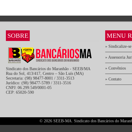
SOBRE
MENU R
» Sindicalize-se
» Assessoria Jur
» Convênios
Sindicato dos Bancários do Maranhão - SEEB/MA
Rua do Sol, 413/417, Centro – São Luís (MA)
Secretaria: (98) 98477-8001 / 3311-3513
» Contato
Jurídico: (98) 98477-5789 / 3311-3516
CNPJ: 06.299.549/0001-05
CEP: 65020-590
©
2026 SEEB-MA. Sindicato dos Bancários do Maranhão