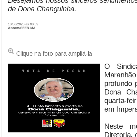
Desejamos nossos sinceros sentimentos
de Dona Changuinha.
18/06/2026 às 08:59
Ascom/SEEB-MA
Clique na foto para ampliá-la
O Sindic
Maranhão
profundo 
Dona Cha
quarta-fe
em Impera
Neste mo
Diretoria,