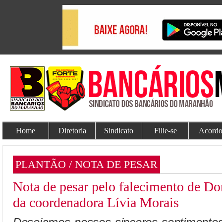
Home
Diretoria
Sindicato
Filie-se
Acordo
PLANTÃO / NOTA DE PESAR
Nota de pesar pelo falecimento de Do
da coordenadora Lívia Morais