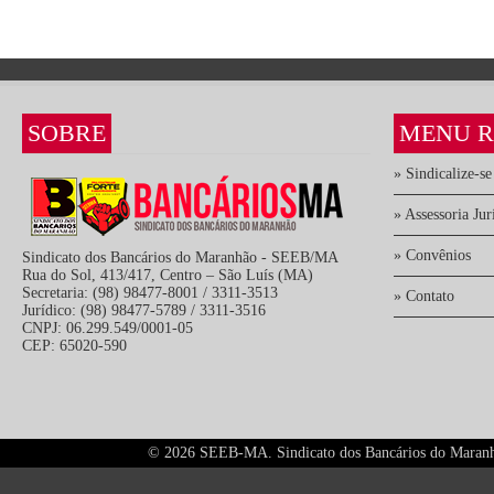
SOBRE
MENU R
» Sindicalize-se
» Assessoria Jur
» Convênios
Sindicato dos Bancários do Maranhão - SEEB/MA
Rua do Sol, 413/417, Centro – São Luís (MA)
Secretaria: (98) 98477-8001 / 3311-3513
» Contato
Jurídico: (98) 98477-5789 / 3311-3516
CNPJ: 06.299.549/0001-05
CEP: 65020-590
©
2026 SEEB-MA. Sindicato dos Bancários do Maranhão