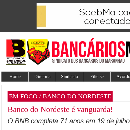
Home
Diretoria
Sindicato
Filie-se
Acordo
EM FOCO / BANCO DO NORDESTE
Banco do Nordeste é vanguarda!
O BNB completa 71 anos em 19 de julho