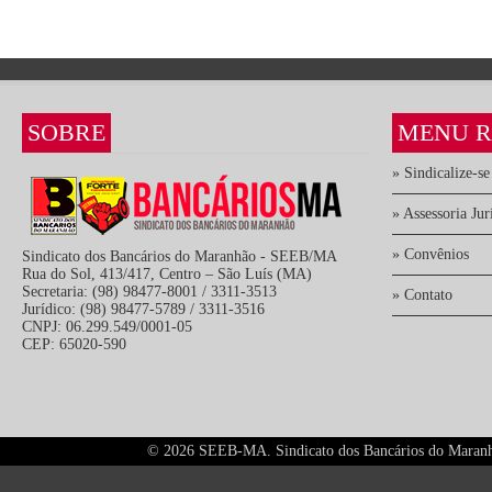
SOBRE
MENU R
» Sindicalize-se
» Assessoria Jur
» Convênios
Sindicato dos Bancários do Maranhão - SEEB/MA
Rua do Sol, 413/417, Centro – São Luís (MA)
Secretaria: (98) 98477-8001 / 3311-3513
» Contato
Jurídico: (98) 98477-5789 / 3311-3516
CNPJ: 06.299.549/0001-05
CEP: 65020-590
©
2026 SEEB-MA. Sindicato dos Bancários do Maranhão