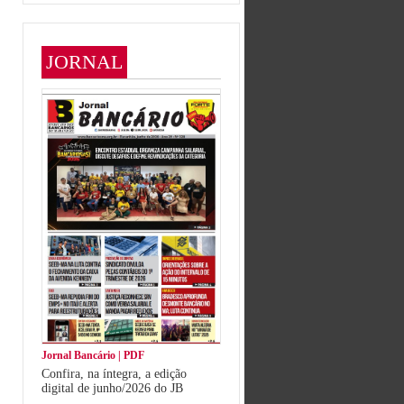
JORNAL
Jornal Bancário | PDF
Confira, na íntegra, a edição
digital de junho/2026 do JB