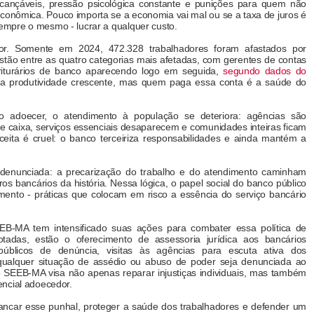
nalcançáveis, pressão psicológica constante e punições para quem não
econômica. Pouco importa se a economia vai mal ou se a taxa de juros é
mpre o mesmo - lucrar a qualquer custo.
dor. Somente em 2024, 472.328 trabalhadores foram afastados por
stão entre as quatro categorias mais afetadas, com gerentes de contas
riturários de banco aparecendo logo em seguida,
segundo dados do
ra produtividade crescente, mas quem paga essa conta é a saúde do
o adoecer, o atendimento à população se deteriora: agências são
e caixa, serviços essenciais desaparecem e comunidades inteiras ficam
eceita é cruel: o banco terceiriza responsabilidades e ainda mantém a
 denunciada: a precarização do trabalho e do atendimento caminham
ros bancários da história. Nessa lógica, o papel social do banco público
mento - práticas que colocam em risco a essência do serviço bancário
EB-MA tem intensificado suas ações para combater essa política de
tadas, estão o oferecimento de assessoria jurídica aos bancários
públicos de denúncia, visitas às agências para escuta ativa dos
 qualquer situação de assédio ou abuso de poder seja denunciada ao
 do SEEB-MA visa não apenas reparar injustiças individuais, mas também
ncial adoecedor.
rancar esse punhal, proteger a saúde dos trabalhadores e defender um