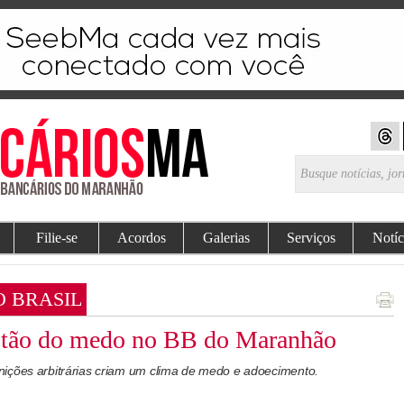
Filie-se
Acordos
Galerias
Serviços
Notíc
O BRASIL
estão do medo no BB do Maranhão
ições arbitrárias criam um clima de medo e adoecimento.