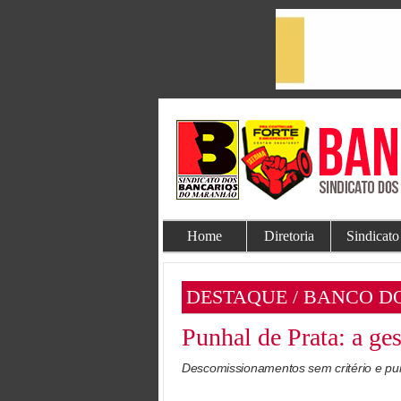
Home
Diretoria
Sindicato
DESTAQUE / BANCO D
Punhal de Prata: a g
Descomissionamentos sem critério e pun