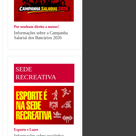
Por nenhum direito a menos!
Informações sobre a Campanha
Salarial dos Bancários 2026
SEDE
RECREATIVA
Esporte e Lazer
Informações sobre escolinhas,