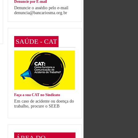
Denuncie por E-mail
Denuncie o assédio pelo e-mail
denuncia@bancariosma.org.br
SAÚDE - CAT
Faça a sua CAT no Sindicato
Em caso de acidente ou doença do
trabalho, procure o SEEB
ÁREA DO