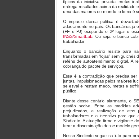
típicas da iniciativa privada: metas i
entrega resultados acima da realidade 
uma das maiores do mundo: o lema é se
O impacto dessa política é devasta
adoecimento no país. Os bancários já e
(PF e PJ) ocupando o 2º lugar e esc
INSS/SmartLab
. Ou seja: o banco cob
trabalhador.
Enquanto o bancário resiste para nã
transformadas em “lojas” sem guichês d
reféns de autoatendimento digital. A r
cobrança do pacote de serviços.
Essa é a contradição que precisa ser
juntas, impulsionadas pelos maiores luc
se esvai e restam medo, metas e sofri
público.
Diante desse cenário alarmante, o SE
gestão nociva. Entre as medidas ado
prejudicados, a realização de atos 
trabalhadores e o incentivo para que
Sindicato. A atuação firme e vigilante
frear a disseminação desse modelo gere
Nosso Sindicato segue na luta para ar