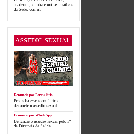
academia, zumba e outros atrativos
da Sede; confira!
ASSÉDIO SEXUAL
Denuncie por Formulário
Preencha esse formulário e
denuncie o assédio sexual
Denuncie por WhatsApp
Denuncie o assédio sexual pelo nº
da Diretoria de Saúde