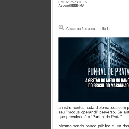
07/11/2025 às 08:15
Ascom/SEEB-MA
Clique na foto para ampliá-la
a instrumentos nada diplomáticos com p
seu "modus operandi" perverso. Se ant
que prevalece é o “Punhal de Prata".
Mesmo sendo banco público e um dos 