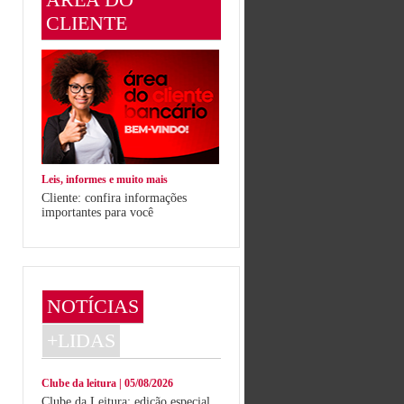
CLIENTE
Leis, informes e muito mais
Cliente: confira informações
importantes para você
NOTÍCIAS
+LIDAS
Clube da leitura | 05/08/2026
Clube da Leitura: edição especial