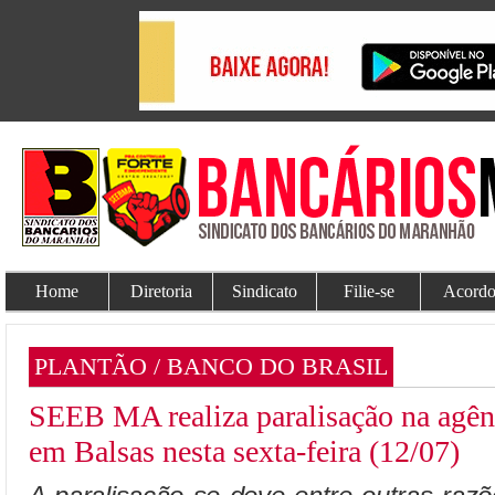
Home
Diretoria
Sindicato
Filie-se
Acordo
PLANTÃO / BANCO DO BRASIL
SEEB MA realiza paralisação na agên
em Balsas nesta sexta-feira (12/07)