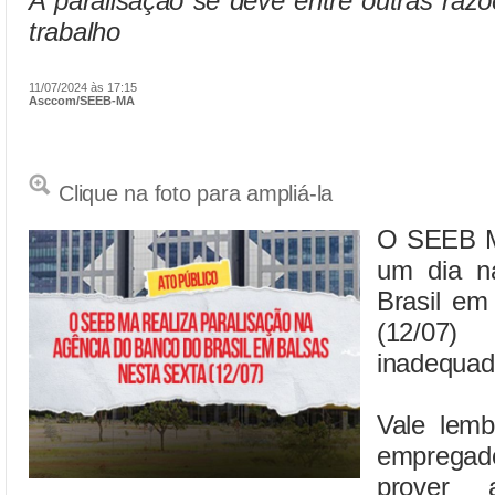
A paralisação se deve entre outras raz
trabalho
11/07/2024 às 17:15
Asccom/SEEB-MA
Clique na foto para ampliá-la
O SEEB MA
um dia n
Brasil em
(12/07)
inadequad
Vale lem
empregad
prover 