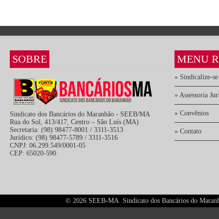
SOBRE
MENU R
» Sindicalize-se
» Assessoria Jur
» Convênios
Sindicato dos Bancários do Maranhão - SEEB/MA
Rua do Sol, 413/417, Centro – São Luís (MA)
Secretaria: (98) 98477-8001 / 3311-3513
» Contato
Jurídico: (98) 98477-5789 / 3311-3516
CNPJ: 06.299.549/0001-05
CEP: 65020-590
©
2026 SEEB-MA. Sindicato dos Bancários do Maranhão