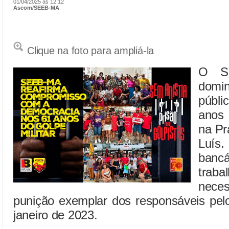
01/04/2025 às 12:12
Ascom/SEEB-MA
Clique na foto para ampliá-la
O SE
domi
públi
anos 
na Pr
Luís
ban
trab
nece
punição exemplar dos responsáveis pelo
janeiro de 2023.