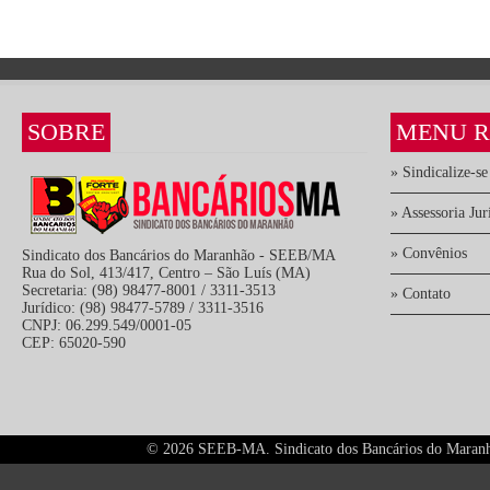
SOBRE
MENU R
» Sindicalize-se
» Assessoria Jur
» Convênios
Sindicato dos Bancários do Maranhão - SEEB/MA
Rua do Sol, 413/417, Centro – São Luís (MA)
Secretaria: (98) 98477-8001 / 3311-3513
» Contato
Jurídico: (98) 98477-5789 / 3311-3516
CNPJ: 06.299.549/0001-05
CEP: 65020-590
©
2026 SEEB-MA. Sindicato dos Bancários do Maranhão