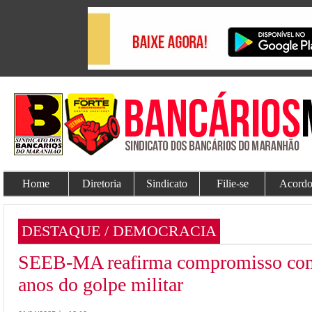
Home
Diretoria
Sindicato
Filie-se
Acordo
DESTAQUE / DEMOCRACIA
SEEB-MA reafirma compromisso com
anos do golpe militar