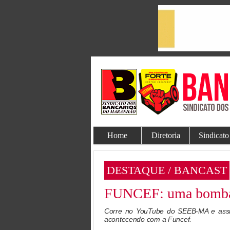
Home
Diretoria
Sindicato
DESTAQUE / BANCAST
FUNCEF: uma bomba re
Corre no YouTube do SEEB-MA e assis
acontecendo com a Funcef.