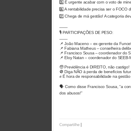
5️⃣ É urgente acabar com o voto de miner
6️⃣ A rentabilidade precisa ser o FOCO 
7️⃣ Chega de má gestão! A categoria de
——
🎙️ PARTICIPAÇÕES DE PESO:
——
📌 João Maceno – ex-gerente da Funce
📌 Fabiana Matheus – conselheira delib
📌 Francisco Sousa – coordenador do
📌 Eloy Natan – coordenador do SEEB
🧓 Previdência é DIREITO, não castigo!
🚫 Diga NÃO à perda de benefícios futur
✊ É hora de responsabilidade na gestão
🗣️ Como disse Francisco Sousa, “a con
dos abusos!”
|
Compartilhe