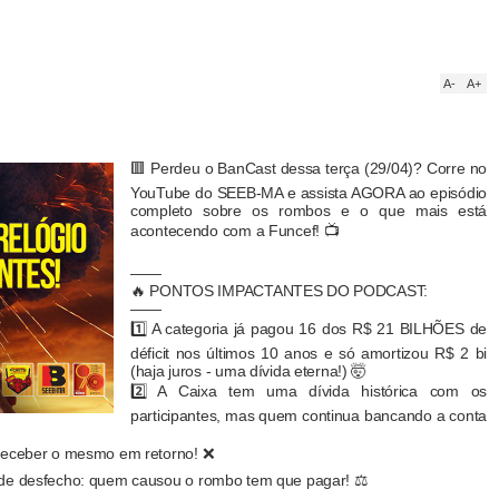
A-
A+
🟥 Perdeu o BanCast dessa terça (29/04)? Corre no
YouTube do SEEB-MA e assista AGORA ao episódio
completo sobre os rombos e o que mais está
acontecendo com a Funcef! 📺
——
🔥 PONTOS IMPACTANTES DO PODCAST:
——
1️⃣ A categoria já pagou 16 dos R$ 21 BILHÕES de
déficit nos últimos 10 anos e só amortizou R$ 2 bi
(haja juros - uma dívida eterna!) 🤯
2️⃣ A Caixa tem uma dívida histórica com os
participantes, mas quem continua bancando a conta
m receber o mesmo em retorno! ❌
a de desfecho: quem causou o rombo tem que pagar! ⚖️