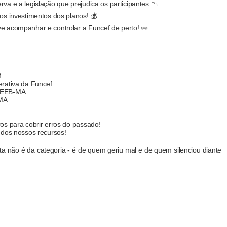
va e a legislação que prejudica os participantes 📉
dos investimentos dos planos! 💰
ve acompanhar e controlar a Funcef de perto! 👀
f
erativa da Funcef
 SEEB-MA
-MA
os para cobrir erros do passado!
 dos nossos recursos!
ta não é da categoria - é de quem geriu mal e de quem silenciou diante