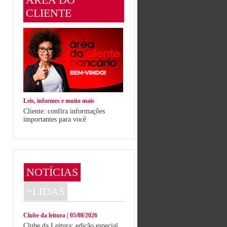
CLIENTE
Leis, informes e muito mais
Cliente: confira informações
importantes para você
NOTÍCIAS
+LIDAS
Clube da leitura | 05/08/2026
Clube da Leitura: edição especial