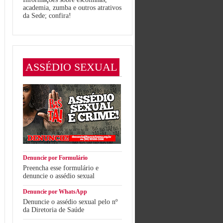
academia, zumba e outros atrativos
da Sede; confira!
ASSÉDIO SEXUAL
Denuncie por Formulário
Preencha esse formulário e
denuncie o assédio sexual
Denuncie por WhatsApp
Denuncie o assédio sexual pelo nº
da Diretoria de Saúde