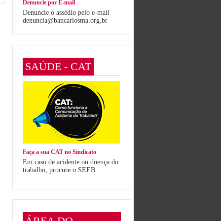
Denuncie por E-mail
Denuncie o assédio pelo e-mail
denuncia@bancariosma.org.br
SAÚDE - CAT
Faça a sua CAT no Sindicato
Em caso de acidente ou doença do
trabalho, procure o SEEB
ÁREA DO