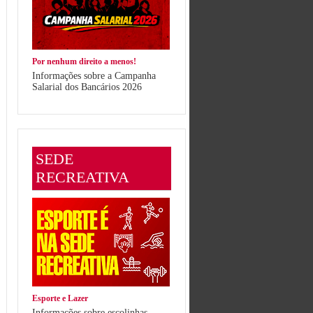
Por nenhum direito a menos!
Informações sobre a Campanha
Salarial dos Bancários 2026
SEDE
RECREATIVA
Esporte e Lazer
Informações sobre escolinhas,