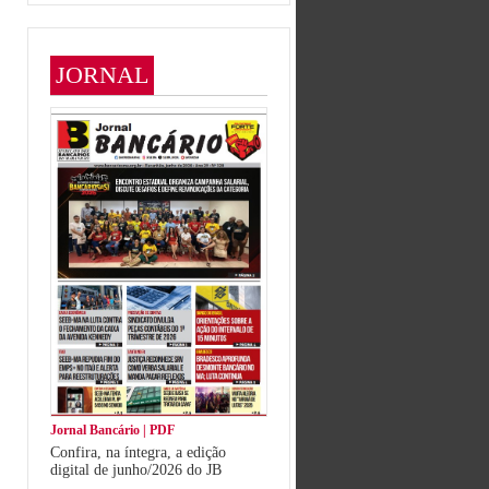
JORNAL
Jornal Bancário | PDF
Confira, na íntegra, a edição
digital de junho/2026 do JB