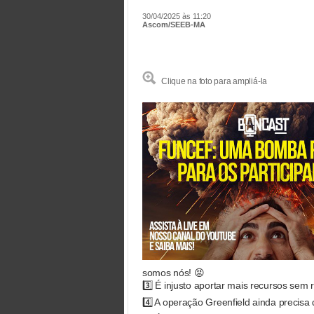
30/04/2025 às 11:20
Ascom/SEEB-MA
Clique na foto para ampliá-la
somos nós! 😡
3️⃣ É injusto aportar mais recursos se
4️⃣ A operação Greenfield ainda precis