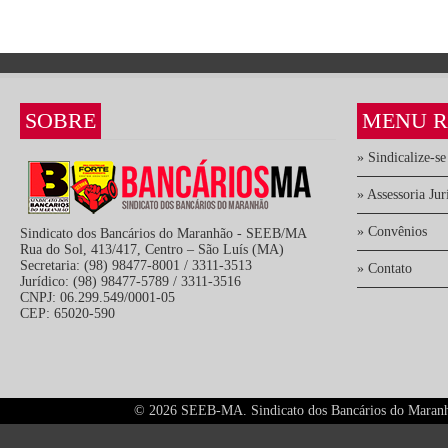
SOBRE
MENU R
» Sindicalize-se
» Assessoria Jur
» Convênios
Sindicato dos Bancários do Maranhão - SEEB/MA
Rua do Sol, 413/417, Centro – São Luís (MA)
Secretaria: (98) 98477-8001 / 3311-3513
» Contato
Jurídico: (98) 98477-5789 / 3311-3516
CNPJ: 06.299.549/0001-05
CEP: 65020-590
©
2026 SEEB-MA. Sindicato dos Bancários do Maranhão