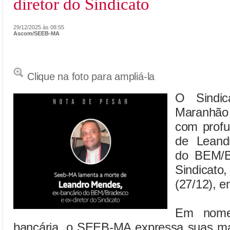
diretor do Sindicato
29/12/2025 às 08:55
Ascom/SEEB-MA
Clique na foto para ampliá-la
O Sindic
Maranhão
com profu
de Leand
do BEM/Br
Sindicat
(27/12), 
Em nome
bancária, o SEEB-MA expressa suas mai