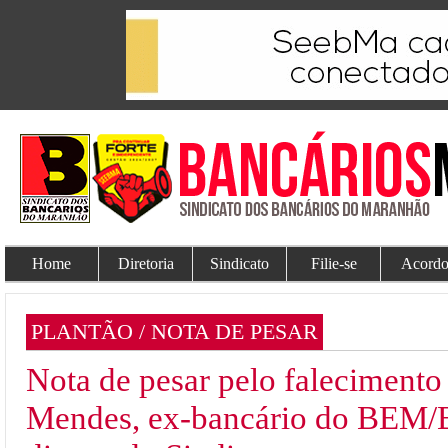
Home
Diretoria
Sindicato
Filie-se
Acordo
PLANTÃO / NOTA DE PESAR
Nota de pesar pelo falecimento
Mendes, ex-bancário do BEM/B