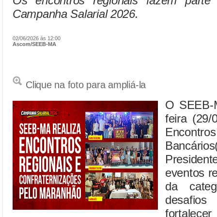
Os encontros regionais fazem parte
Campanha Salarial 2026.
02/06/2026 às 12:00
Ascom/SEEB-MA
Clique na foto para ampliá-la
O SEEB-MA
feira (29
Encont
Bancários
President
eventos r
da categ
desafio
fortalece