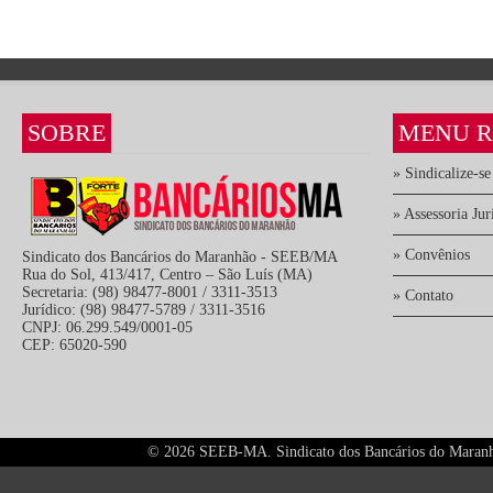
SOBRE
MENU R
» Sindicalize-se
» Assessoria Jur
» Convênios
Sindicato dos Bancários do Maranhão - SEEB/MA
Rua do Sol, 413/417, Centro – São Luís (MA)
Secretaria: (98) 98477-8001 / 3311-3513
» Contato
Jurídico: (98) 98477-5789 / 3311-3516
CNPJ: 06.299.549/0001-05
CEP: 65020-590
©
2026 SEEB-MA. Sindicato dos Bancários do Maranhão