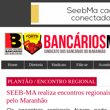
Home
Diretoria
Sindicato
Filie-se
Acordo
PLANTÃO / ENCONTRO REGIONAL
SEEB-MA realiza encontros regionais
pelo Maranhão