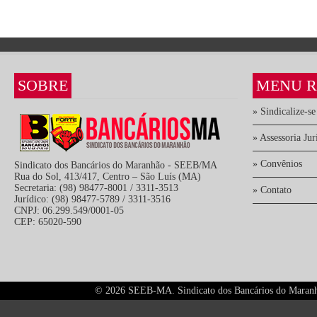
SOBRE
MENU R
» Sindicalize-se
» Assessoria Jur
» Convênios
Sindicato dos Bancários do Maranhão - SEEB/MA
Rua do Sol, 413/417, Centro – São Luís (MA)
Secretaria: (98) 98477-8001 / 3311-3513
» Contato
Jurídico: (98) 98477-5789 / 3311-3516
CNPJ: 06.299.549/0001-05
CEP: 65020-590
©
2026 SEEB-MA. Sindicato dos Bancários do Maranhão