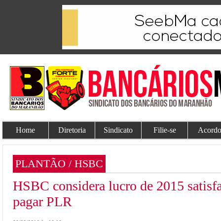
Home
Diretoria
Sindicato
Filie-se
Acordo
PLANTÃO / HSBC
HSBC considera lucro de 2015 satisfa
pagar PLR