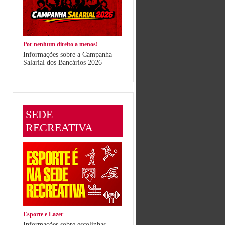
Por nenhum direito a menos!
Informações sobre a Campanha
Salarial dos Bancários 2026
SEDE
RECREATIVA
Esporte e Lazer
Informações sobre escolinhas,