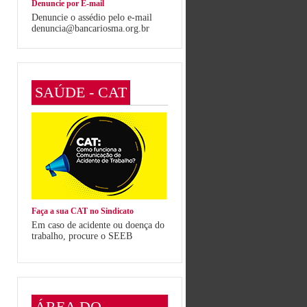
Denuncie por E-mail
Denuncie o assédio pelo e-mail
denuncia@bancariosma.org.br
SAÚDE - CAT
Faça a sua CAT no Sindicato
Em caso de acidente ou doença do
trabalho, procure o SEEB
ÁREA DO