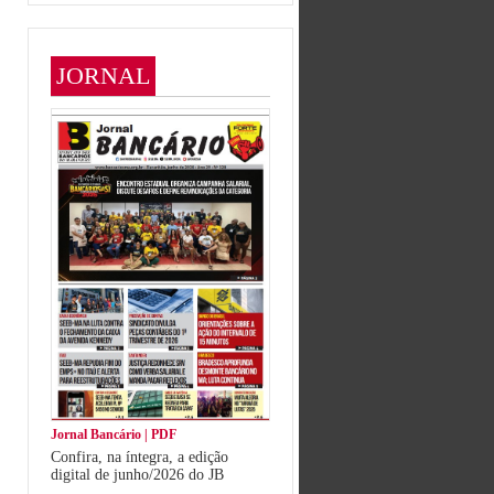
JORNAL
Jornal Bancário | PDF
Confira, na íntegra, a edição
digital de junho/2026 do JB