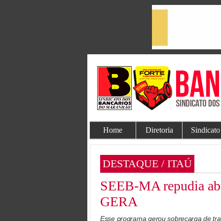
Home
Diretoria
Sindicato
DESTAQUE / ITAÚ
SEEB-MA repudia abu
GERA
Esse programa gerou sobrecarga de tra