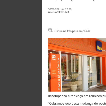
30/09/2021 às 12:29
Ascom/SEEB-MA
Clique na foto para ampliá-la
desempenho e rankings em reuniões púb
“Cobramos que essa mudança de postura 