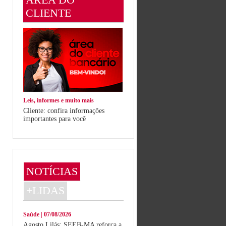
CLIENTE
Leis, informes e muito mais
Cliente: confira informações
importantes para você
NOTÍCIAS
+LIDAS
Saúde | 07/08/2026
Agosto Lilás: SEEB-MA reforça a