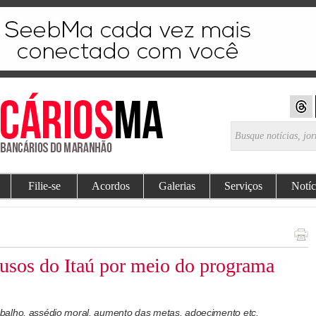
Filie-se
Acordos
Galerias
Serviços
Notíc
sos do Itaú por meio do programa
balho, assédio moral, aumento das metas, adoecimento etc.