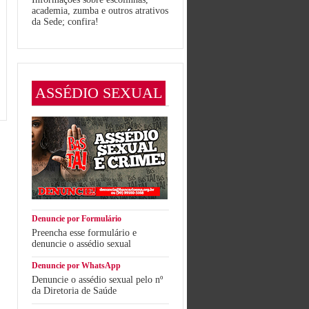
academia, zumba e outros atrativos
da Sede; confira!
ASSÉDIO SEXUAL
Denuncie por Formulário
Preencha esse formulário e
denuncie o assédio sexual
Denuncie por WhatsApp
Denuncie o assédio sexual pelo nº
da Diretoria de Saúde