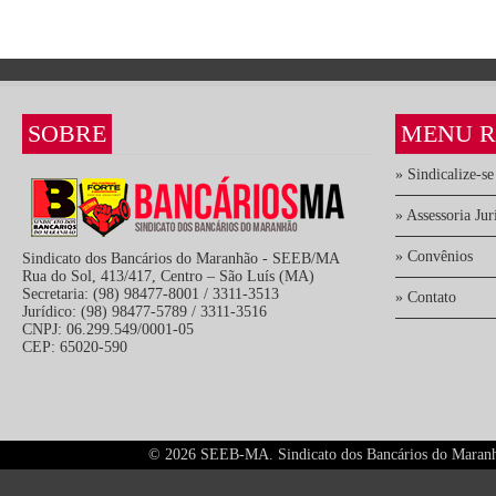
SOBRE
MENU R
» Sindicalize-se
» Assessoria Jur
» Convênios
Sindicato dos Bancários do Maranhão - SEEB/MA
Rua do Sol, 413/417, Centro – São Luís (MA)
Secretaria: (98) 98477-8001 / 3311-3513
» Contato
Jurídico: (98) 98477-5789 / 3311-3516
CNPJ: 06.299.549/0001-05
CEP: 65020-590
©
2026 SEEB-MA. Sindicato dos Bancários do Maranhão