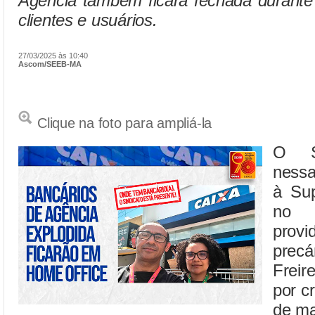
Agência também ficará fechada durante
clientes e usuários.
27/03/2025 às 10:40
Ascom/SEEB-MA
Clique na foto para ampliá-la
O S
nessa 
à Sup
no 
provi
precá
Freir
por c
de ma