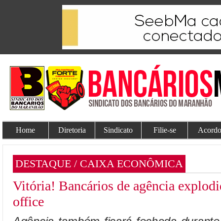
Home
Diretoria
Sindicato
Filie-se
Acordo
DESTAQUE / CAIXA ECONÔMICA
Vitória! Bancários de agência explod
office