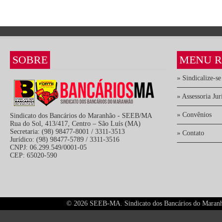
SOBRE
MENU R
» Sindicalize-se
» Assessoria Jur
» Convênios
Sindicato dos Bancários do Maranhão - SEEB/MA
Rua do Sol, 413/417, Centro – São Luís (MA)
Secretaria: (98) 98477-8001 / 3311-3513
» Contato
Jurídico: (98) 98477-5789 / 3311-3516
CNPJ: 06.299.549/0001-05
CEP: 65020-590
©
2026 SEEB-MA. Sindicato dos Bancários do Maranhão