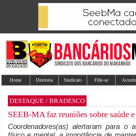
Home
Diretoria
Sindicato
Filie-se
Acordo
DESTAQUE / BRADESCO
SEEB-MA faz reuniões sobre saúde e 
Coordenadores(as) alertaram para o 
físico e mental, a importância de mant