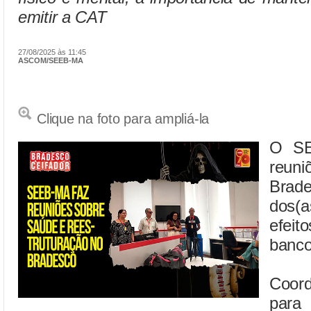
emitir a CAT
27/08/2025 às 11:45
ASCOM/SEEB-MA
Clique na foto para ampliá-la
O SE
reun
Brade
dos(a
efeit
banco
Coord
par