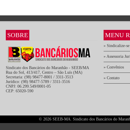
SOBRE
MENU R
» Sindicalize-se
» Assessoria Jur
» Convênios
Sindicato dos Bancários do Maranhão - SEEB/MA
Rua do Sol, 413/417, Centro – São Luís (MA)
Secretaria: (98) 98477-8001 / 3311-3513
» Contato
Jurídico: (98) 98477-5789 / 3311-3516
CNPJ: 06.299.549/0001-05
CEP: 65020-590
©
2026 SEEB-MA. Sindicato dos Bancários do Maranhão