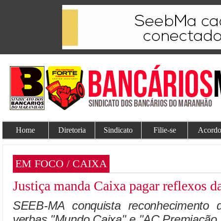
Home
Diretoria
Sindicato
Filie-se
Acordo
EM FOCO / CAIXA
Justiça manda Caixa pagar reflexos d
SEEB-MA conquista reconhecimento da
verbas "Mundo Caixa" e "AC Premiação