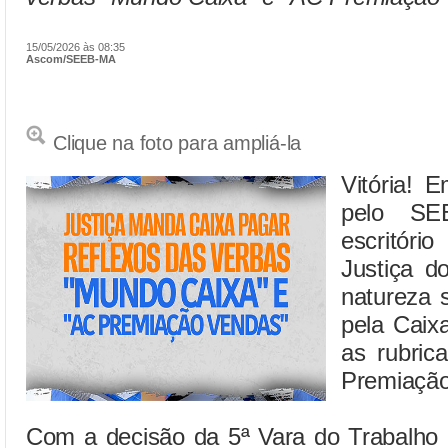
15/05/2026 às 08:35
Ascom/SEEB-MA
Clique na foto para ampliá-la
Vitória! 
pelo SE
escritór
Justiça d
natureza 
pela Caix
as rubric
Premiação
Com a decisão da 5ª Vara do Trabalho 