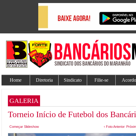
Home
Diretoria
Sindicato
Filie-se
Acordo
GALERIA
Torneio Início de Futebol dos Bancár
Começar Slideshow
‹ Foto Anterior
Próxim