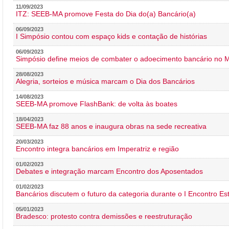
11/09/2023
ITZ: SEEB-MA promove Festa do Dia do(a) Bancário(a)
06/09/2023
I Simpósio contou com espaço kids e contação de histórias
06/09/2023
Simpósio define meios de combater o adoecimento bancário no
28/08/2023
Alegria, sorteios e música marcam o Dia dos Bancários
14/08/2023
SEEB-MA promove FlashBank: de volta às boates
18/04/2023
SEEB-MA faz 88 anos e inaugura obras na sede recreativa
20/03/2023
Encontro integra bancários em Imperatriz e região
01/02/2023
Debates e integração marcam Encontro dos Aposentados
01/02/2023
Bancários discutem o futuro da categoria durante o I Encontro E
05/01/2023
Bradesco: protesto contra demissões e reestruturação