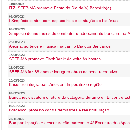
11/09/2023
ITZ: SEEB-MA promove Festa do Dia do(a) Bancário(a)
06/09/2023
I Simpósio contou com espaço kids e contação de histórias
06/09/2023
Simpósio define meios de combater o adoecimento bancário no
28/08/2023
Alegria, sorteios e música marcam o Dia dos Bancários
14/08/2023
SEEB-MA promove FlashBank: de volta às boates
18/04/2023
SEEB-MA faz 88 anos e inaugura obras na sede recreativa
20/03/2023
Encontro integra bancários em Imperatriz e região
01/02/2023
Bancários discutem o futuro da categoria durante o I Encontro E
05/01/2023
Bradesco: protesto contra demissões e reestruturação
29/11/2022
Boa participação e descontração marcam o 4º Encontro dos Apos