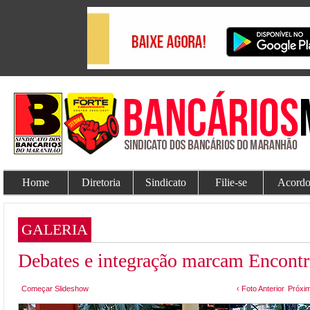
Home
Diretoria
Sindicato
Filie-se
Acordo
GALERIA
Debates e integração marcam Encont
Começar Slideshow
‹ Foto Anterior
Próxim