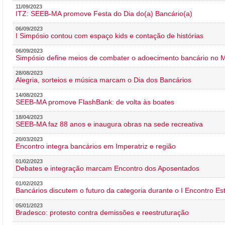
11/09/2023
ITZ: SEEB-MA promove Festa do Dia do(a) Bancário(a)
06/09/2023
I Simpósio contou com espaço kids e contação de histórias
06/09/2023
Simpósio define meios de combater o adoecimento bancário no
28/08/2023
Alegria, sorteios e música marcam o Dia dos Bancários
14/08/2023
SEEB-MA promove FlashBank: de volta às boates
18/04/2023
SEEB-MA faz 88 anos e inaugura obras na sede recreativa
20/03/2023
Encontro integra bancários em Imperatriz e região
01/02/2023
Debates e integração marcam Encontro dos Aposentados
01/02/2023
Bancários discutem o futuro da categoria durante o I Encontro E
05/01/2023
Bradesco: protesto contra demissões e reestruturação