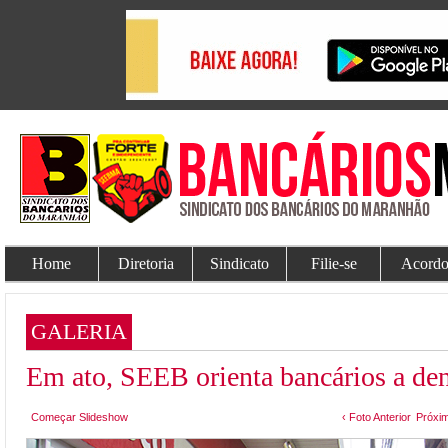
Home
Diretoria
Sindicato
Filie-se
Acordo
GALERIA
Em ato, SEEB orienta bancários a de
Começar Slideshow
‹ Foto Anterior
Próxim