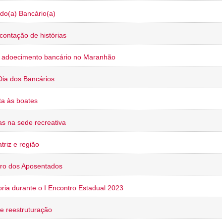
do(a) Bancário(a)
contação de histórias
o adoecimento bancário no Maranhão
Dia dos Bancários
a às boates
s na sede recreativa
triz e região
ro dos Aposentados
oria durante o I Encontro Estadual 2023
e reestruturação