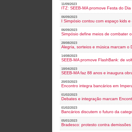
11/09/2023
ITZ: SEEB-MA promove Festa do Dia 
06/09/2023
I Simpósio contou com espaço kids e 
06/09/2023
Simpósio define meios de combater 
28/08/2023
Alegria, sorteios e música marcam o 
14/08/2023
SEEB-MA promove FlashBank: de volt
18/04/2023
SEEB-MA faz 88 anos e inaugura obra
20/03/2023
Encontro integra bancários em Impera
01/02/2023
Debates e integração marcam Encont
01/02/2023
Bancários discutem o futuro da categ
05/01/2023
Bradesco: protesto contra demissões 