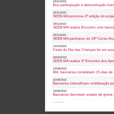
29/11/2022
Boa participação e descontração mar
28/11/2022
SEEB-MA promove 2ª edição do proje
28/11/2022
SEEB-MA realiza Encontro com bancá
28/11/2022
SEEB-MA participou do 28º Curso An
13/10/2022
Festa do Dia das Crianças foi um suc
28/09/2022
SEEB-MA realiza 3º Encontro dos Ap
22/08/2022
MA: bancários completam 15 dias de l
22/08/2022
Bancários intensificam mobilização p
18/08/2022
Bancários decretam estado de greve
« anterior