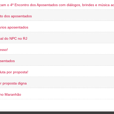
cam o 4º Encontro dos Aposentados com diálogos, brindes e música ao
to dos aposentados
rios aposentados
ual do NPC no RJ
esso!
osentados
uta por proposta!
or proposta digna
 no Maranhão