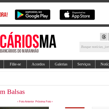
Filie-se
Acordos
Galerias
Serviços
Notíc
em Balsas
‹ Foto Anterior
Próxima Foto ›