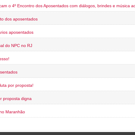
cam o 4º Encontro dos Aposentados com diálogos, brindes e música ao
to dos aposentados
rios aposentados
ual do NPC no RJ
esso!
osentados
uta por proposta!
or proposta digna
 no Maranhão