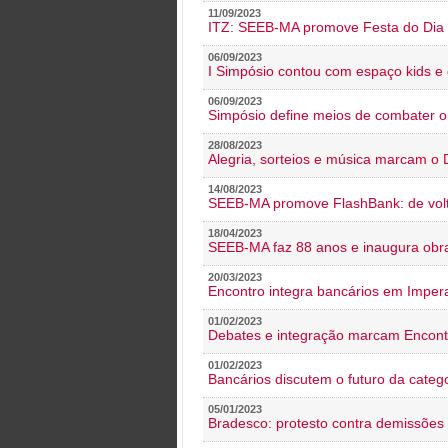
11/09/2023
ITZ: SEEB-MA promove Festa do Dia 
06/09/2023
I Simpósio contou com espaço kids e 
06/09/2023
Simpósio define meios de combater 
28/08/2023
Alegria, sorteios e música marcam o 
14/08/2023
SEEB-MA promove FlashBank: de volt
18/04/2023
SEEB-MA faz 88 anos e inaugura obra
20/03/2023
Encontro integra bancários em Impera
01/02/2023
Debates e integração marcam Encont
01/02/2023
Bancários discutem o futuro da categ
05/01/2023
Bradesco: protesto contra demissões 