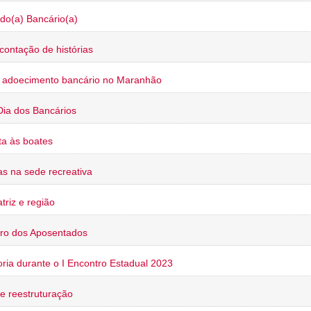
do(a) Bancário(a)
contação de histórias
o adoecimento bancário no Maranhão
Dia dos Bancários
a às boates
s na sede recreativa
triz e região
ro dos Aposentados
oria durante o I Encontro Estadual 2023
e reestruturação