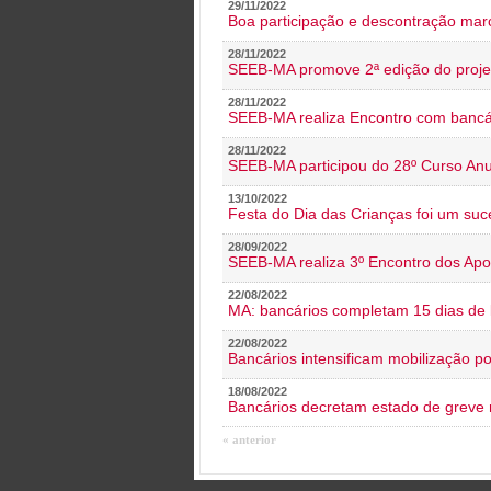
29/11/2022
Boa participação e descontração mar
28/11/2022
SEEB-MA promove 2ª edição do proje
28/11/2022
SEEB-MA realiza Encontro com bancá
28/11/2022
SEEB-MA participou do 28º Curso An
13/10/2022
Festa do Dia das Crianças foi um suc
28/09/2022
SEEB-MA realiza 3º Encontro dos Ap
22/08/2022
MA: bancários completam 15 dias de l
22/08/2022
Bancários intensificam mobilização p
18/08/2022
Bancários decretam estado de greve
« anterior