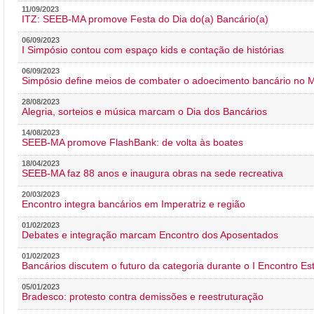
11/09/2023
ITZ: SEEB-MA promove Festa do Dia do(a) Bancário(a)
06/09/2023
I Simpósio contou com espaço kids e contação de histórias
06/09/2023
Simpósio define meios de combater o adoecimento bancário no
28/08/2023
Alegria, sorteios e música marcam o Dia dos Bancários
14/08/2023
SEEB-MA promove FlashBank: de volta às boates
18/04/2023
SEEB-MA faz 88 anos e inaugura obras na sede recreativa
20/03/2023
Encontro integra bancários em Imperatriz e região
01/02/2023
Debates e integração marcam Encontro dos Aposentados
01/02/2023
Bancários discutem o futuro da categoria durante o I Encontro E
05/01/2023
Bradesco: protesto contra demissões e reestruturação