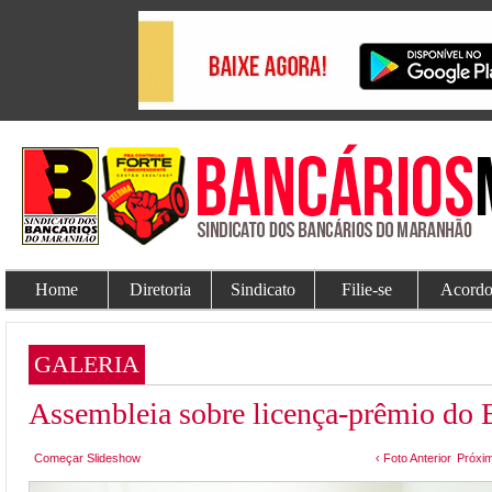
Home
Diretoria
Sindicato
Filie-se
Acordo
GALERIA
Assembleia sobre licença-prêmio do 
Começar Slideshow
‹ Foto Anterior
Próxim