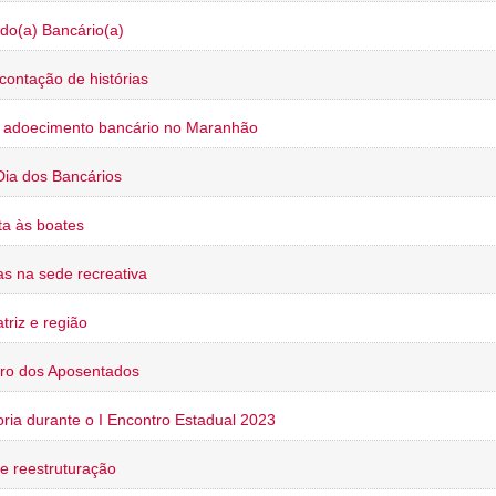
do(a) Bancário(a)
contação de histórias
o adoecimento bancário no Maranhão
Dia dos Bancários
a às boates
s na sede recreativa
triz e região
ro dos Aposentados
oria durante o I Encontro Estadual 2023
e reestruturação