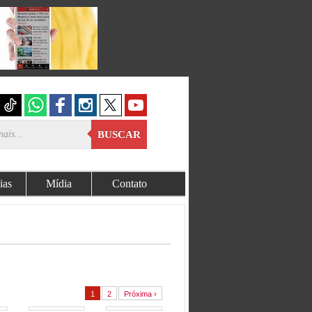
BUSCAR
ias
Mídia
Contato
1
2
Próxima ›