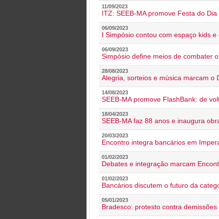
11/09/2023
ITZ: SEEB-MA promove Festa do Dia 
06/09/2023
I Simpósio contou com espaço kids e 
06/09/2023
Simpósio define meios de combater 
28/08/2023
Alegria, sorteios e música marcam o 
14/08/2023
SEEB-MA promove FlashBank: de volt
18/04/2023
SEEB-MA faz 88 anos e inaugura obra
20/03/2023
Encontro integra bancários em Impera
01/02/2023
Debates e integração marcam Encont
01/02/2023
Bancários discutem o futuro da categ
05/01/2023
Bradesco: protesto contra demissões 