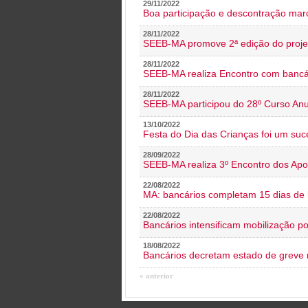
29/11/2022
Boa participação e descontração mar
28/11/2022
SEEB-MA promove 2ª edição do proje
28/11/2022
SEEB-MA realiza Encontro com bancá
28/11/2022
SEEB-MA participou do 28º Curso An
13/10/2022
Festa do Dia das Crianças foi um suc
28/09/2022
SEEB-MA realiza 3º Encontro dos Ap
22/08/2022
MA: bancários completam 15 dias de l
22/08/2022
Bancários intensificam mobilização p
18/08/2022
Bancários decretam estado de greve
« anterior