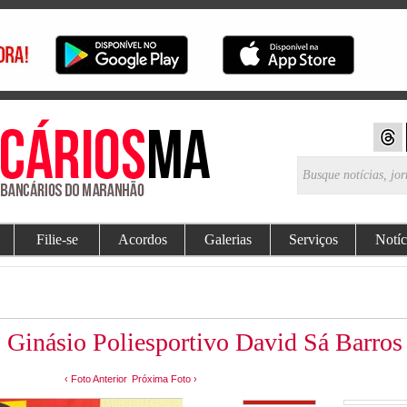
Filie-se
Acordos
Galerias
Serviços
Notíc
Ginásio Poliesportivo David Sá Barros
‹ Foto Anterior
Próxima Foto ›