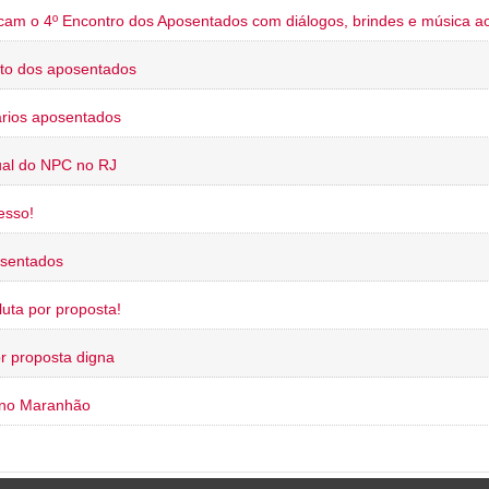
cam o 4º Encontro dos Aposentados com diálogos, brindes e música ao
to dos aposentados
rios aposentados
ual do NPC no RJ
esso!
osentados
uta por proposta!
or proposta digna
 no Maranhão