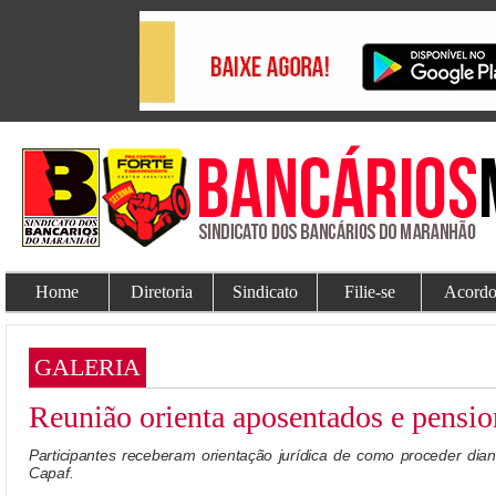
Home
Diretoria
Sindicato
Filie-se
Acordo
GALERIA
Reunião orienta aposentados e pensi
Participantes receberam orientação jurídica de como proceder dian
Capaf.