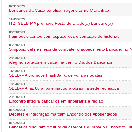
07/11/2023
Bancários da Caixa paralisam agências no Maranhão
11/09/2023
ITZ: SEEB-MA promove Festa do Dia do(a) Bancário(a)
06/09/2023
I Simpósio contou com espaço kids e contação de histórias
06/09/2023
Simpósio define meios de combater o adoecimento bancário no
28/08/2023
Alegria, sorteios e música marcam o Dia dos Bancários
14/08/2023
SEEB-MA promove FlashBank: de volta às boates
18/04/2023
SEEB-MA faz 88 anos e inaugura obras na sede recreativa
20/03/2023
Encontro integra bancários em Imperatriz e região
01/02/2023
Debates e integração marcam Encontro dos Aposentados
01/02/2023
Bancários discutem o futuro da categoria durante o I Encontro E