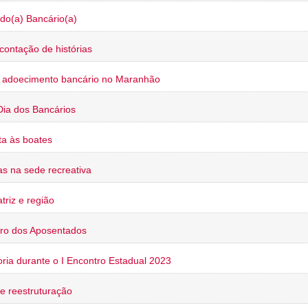
do(a) Bancário(a)
contação de histórias
o adoecimento bancário no Maranhão
Dia dos Bancários
a às boates
s na sede recreativa
triz e região
ro dos Aposentados
oria durante o I Encontro Estadual 2023
e reestruturação