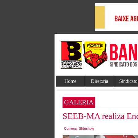
Home
Diretoria
Sindicato
GALERIA
SEEB-MA realiza Enc
Começar Slideshow