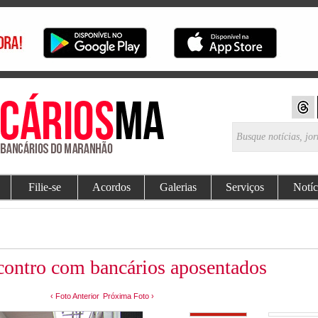
Filie-se
Acordos
Galerias
Serviços
Notíc
ontro com bancários aposentados
‹ Foto Anterior
Próxima Foto ›