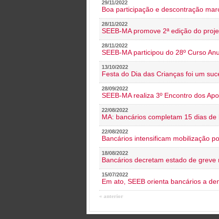
29/11/2022
Boa participação e descontração mar
28/11/2022
SEEB-MA promove 2ª edição do proje
28/11/2022
SEEB-MA participou do 28º Curso An
13/10/2022
Festa do Dia das Crianças foi um suc
28/09/2022
SEEB-MA realiza 3º Encontro dos Ap
22/08/2022
MA: bancários completam 15 dias de l
22/08/2022
Bancários intensificam mobilização p
18/08/2022
Bancários decretam estado de greve
15/07/2022
Em ato, SEEB orienta bancários a de
« anterior