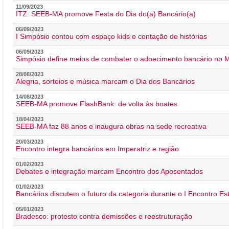
11/09/2023
ITZ: SEEB-MA promove Festa do Dia do(a) Bancário(a)
06/09/2023
I Simpósio contou com espaço kids e contação de histórias
06/09/2023
Simpósio define meios de combater o adoecimento bancário no
28/08/2023
Alegria, sorteios e música marcam o Dia dos Bancários
14/08/2023
SEEB-MA promove FlashBank: de volta às boates
18/04/2023
SEEB-MA faz 88 anos e inaugura obras na sede recreativa
20/03/2023
Encontro integra bancários em Imperatriz e região
01/02/2023
Debates e integração marcam Encontro dos Aposentados
01/02/2023
Bancários discutem o futuro da categoria durante o I Encontro E
05/01/2023
Bradesco: protesto contra demissões e reestruturação