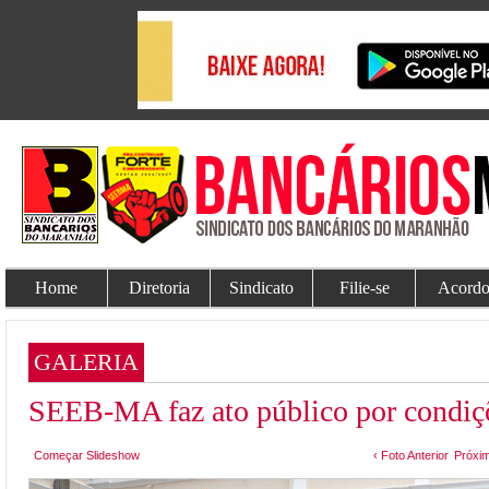
Home
Diretoria
Sindicato
Filie-se
Acordo
GALERIA
SEEB-MA faz ato público por condiçõ
Começar Slideshow
‹ Foto Anterior
Próxim