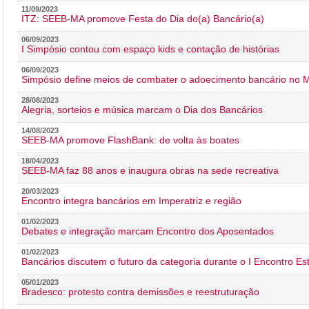
11/09/2023
ITZ: SEEB-MA promove Festa do Dia do(a) Bancário(a)
06/09/2023
I Simpósio contou com espaço kids e contação de histórias
06/09/2023
Simpósio define meios de combater o adoecimento bancário no
28/08/2023
Alegria, sorteios e música marcam o Dia dos Bancários
14/08/2023
SEEB-MA promove FlashBank: de volta às boates
18/04/2023
SEEB-MA faz 88 anos e inaugura obras na sede recreativa
20/03/2023
Encontro integra bancários em Imperatriz e região
01/02/2023
Debates e integração marcam Encontro dos Aposentados
01/02/2023
Bancários discutem o futuro da categoria durante o I Encontro E
05/01/2023
Bradesco: protesto contra demissões e reestruturação