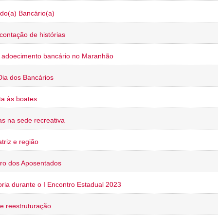
do(a) Bancário(a)
contação de histórias
o adoecimento bancário no Maranhão
Dia dos Bancários
a às boates
s na sede recreativa
triz e região
ro dos Aposentados
oria durante o I Encontro Estadual 2023
e reestruturação