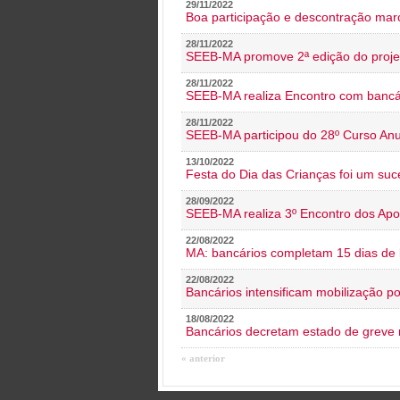
29/11/2022
Boa participação e descontração mar
28/11/2022
SEEB-MA promove 2ª edição do proje
28/11/2022
SEEB-MA realiza Encontro com bancá
28/11/2022
SEEB-MA participou do 28º Curso An
13/10/2022
Festa do Dia das Crianças foi um suc
28/09/2022
SEEB-MA realiza 3º Encontro dos Ap
22/08/2022
MA: bancários completam 15 dias de l
22/08/2022
Bancários intensificam mobilização p
18/08/2022
Bancários decretam estado de greve
« anterior