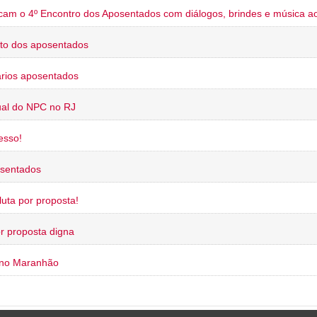
cam o 4º Encontro dos Aposentados com diálogos, brindes e música ao
to dos aposentados
rios aposentados
ual do NPC no RJ
esso!
osentados
uta por proposta!
or proposta digna
 no Maranhão