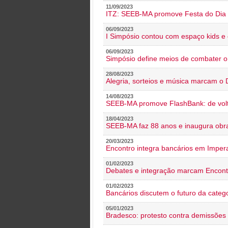
11/09/2023
ITZ: SEEB-MA promove Festa do Dia 
06/09/2023
I Simpósio contou com espaço kids e 
06/09/2023
Simpósio define meios de combater 
28/08/2023
Alegria, sorteios e música marcam o 
14/08/2023
SEEB-MA promove FlashBank: de volt
18/04/2023
SEEB-MA faz 88 anos e inaugura obra
20/03/2023
Encontro integra bancários em Impera
01/02/2023
Debates e integração marcam Encont
01/02/2023
Bancários discutem o futuro da categ
05/01/2023
Bradesco: protesto contra demissões 