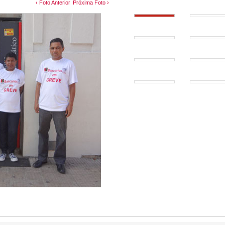
‹ Foto Anterior
Próxima Foto ›