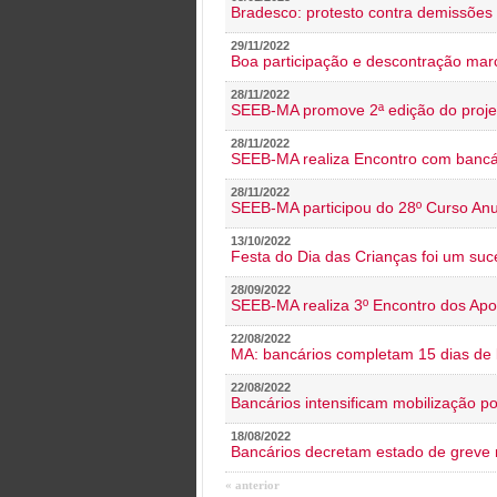
Bradesco: protesto contra demissões 
29/11/2022
Boa participação e descontração mar
28/11/2022
SEEB-MA promove 2ª edição do proje
28/11/2022
SEEB-MA realiza Encontro com bancá
28/11/2022
SEEB-MA participou do 28º Curso An
13/10/2022
Festa do Dia das Crianças foi um suc
28/09/2022
SEEB-MA realiza 3º Encontro dos Ap
22/08/2022
MA: bancários completam 15 dias de l
22/08/2022
Bancários intensificam mobilização p
18/08/2022
Bancários decretam estado de greve
« anterior