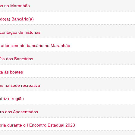
ias no Maranhão
do(a) Bancário(a)
contação de histórias
o adoecimento bancário no Maranhão
Dia dos Bancários
a às boates
s na sede recreativa
triz e região
ro dos Aposentados
oria durante o I Encontro Estadual 2023