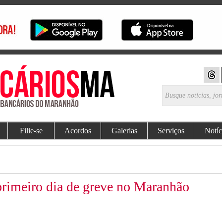
Filie-se
Acordos
Galerias
Serviços
Notíc
primeiro dia de greve no Maranhão