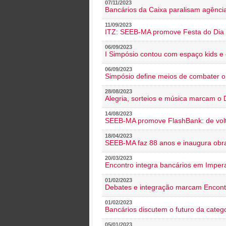
07/11/2023
Bancários da Caixa paralisam agênc
11/09/2023
ITZ: SEEB-MA promove Festa do Dia 
06/09/2023
I Simpósio contou com espaço kids e 
06/09/2023
Simpósio define meios de combater 
28/08/2023
Alegria, sorteios e música marcam o 
14/08/2023
SEEB-MA promove FlashBank: de volt
18/04/2023
SEEB-MA faz 88 anos e inaugura obra
20/03/2023
Encontro integra bancários em Impera
01/02/2023
Debates e integração marcam Encont
01/02/2023
Bancários discutem o futuro da categ
05/01/2023