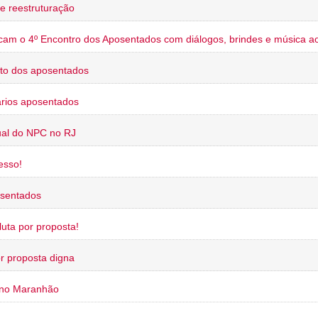
e reestruturação
cam o 4º Encontro dos Aposentados com diálogos, brindes e música ao
to dos aposentados
rios aposentados
ual do NPC no RJ
esso!
osentados
uta por proposta!
or proposta digna
 no Maranhão