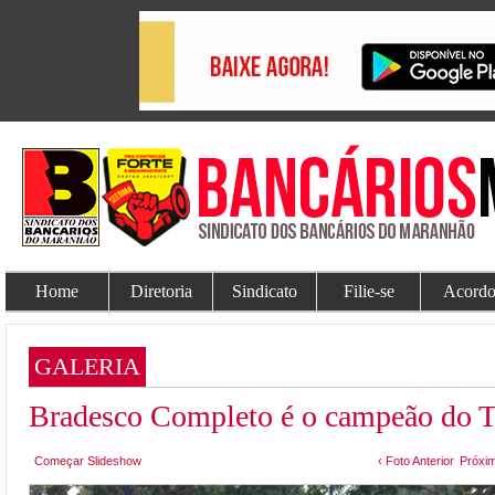
Home
Diretoria
Sindicato
Filie-se
Acordo
GALERIA
Bradesco Completo é o campeão do To
Começar Slideshow
‹ Foto Anterior
Próxim