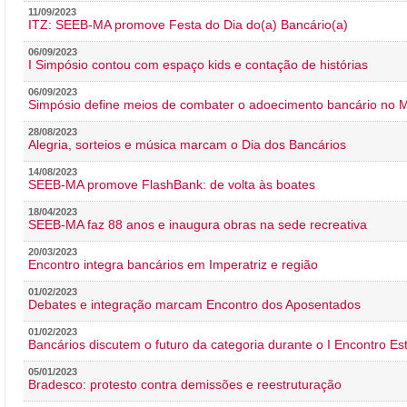
11/09/2023
ITZ: SEEB-MA promove Festa do Dia do(a) Bancário(a)
06/09/2023
I Simpósio contou com espaço kids e contação de histórias
06/09/2023
Simpósio define meios de combater o adoecimento bancário no
28/08/2023
Alegria, sorteios e música marcam o Dia dos Bancários
14/08/2023
SEEB-MA promove FlashBank: de volta às boates
18/04/2023
SEEB-MA faz 88 anos e inaugura obras na sede recreativa
20/03/2023
Encontro integra bancários em Imperatriz e região
01/02/2023
Debates e integração marcam Encontro dos Aposentados
01/02/2023
Bancários discutem o futuro da categoria durante o I Encontro E
05/01/2023
Bradesco: protesto contra demissões e reestruturação