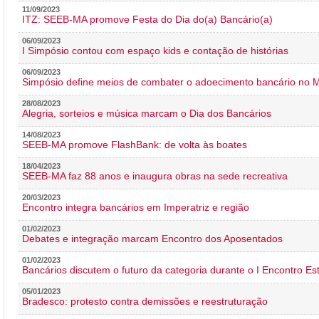
11/09/2023
ITZ: SEEB-MA promove Festa do Dia do(a) Bancário(a)
06/09/2023
I Simpósio contou com espaço kids e contação de histórias
06/09/2023
Simpósio define meios de combater o adoecimento bancário no
28/08/2023
Alegria, sorteios e música marcam o Dia dos Bancários
14/08/2023
SEEB-MA promove FlashBank: de volta às boates
18/04/2023
SEEB-MA faz 88 anos e inaugura obras na sede recreativa
20/03/2023
Encontro integra bancários em Imperatriz e região
01/02/2023
Debates e integração marcam Encontro dos Aposentados
01/02/2023
Bancários discutem o futuro da categoria durante o I Encontro E
05/01/2023
Bradesco: protesto contra demissões e reestruturação