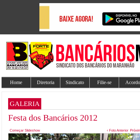
Home
Diretoria
Sindicato
Filie-se
Acordo
GALERIA
Festa dos Bancários 2012
Começar Slideshow
‹ Foto Anterior
Próxim