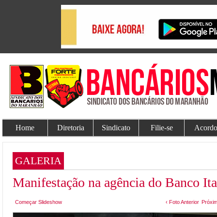
Home
Diretoria
Sindicato
Filie-se
Acordo
GALERIA
Manifestação na agência do Banco It
Começar Slideshow
‹ Foto Anterior
Próxim