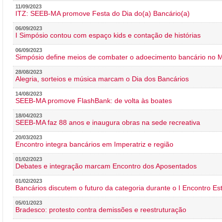
11/09/2023
ITZ: SEEB-MA promove Festa do Dia do(a) Bancário(a)
06/09/2023
I Simpósio contou com espaço kids e contação de histórias
06/09/2023
Simpósio define meios de combater o adoecimento bancário no
28/08/2023
Alegria, sorteios e música marcam o Dia dos Bancários
14/08/2023
SEEB-MA promove FlashBank: de volta às boates
18/04/2023
SEEB-MA faz 88 anos e inaugura obras na sede recreativa
20/03/2023
Encontro integra bancários em Imperatriz e região
01/02/2023
Debates e integração marcam Encontro dos Aposentados
01/02/2023
Bancários discutem o futuro da categoria durante o I Encontro E
05/01/2023
Bradesco: protesto contra demissões e reestruturação