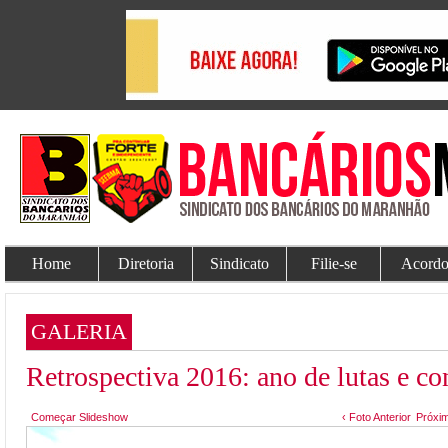
Home
Diretoria
Sindicato
Filie-se
Acordo
GALERIA
Retrospectiva 2016: ano de lutas e co
Começar Slideshow
‹ Foto Anterior
Próxim