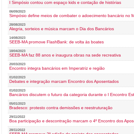
I Simpósio contou com espaço kids e contação de histórias
06/09/2023
Simpósio define meios de combater o adoecimento bancário no
28/08/2023
Alegria, sorteios e música marcam o Dia dos Bancários
14/08/2023
SEEB-MA promove FlashBank: de volta às boates
18/04/2023
SEEB-MA faz 88 anos e inaugura obras na sede recreativa
20/03/2023
Encontro integra bancários em Imperatriz e região
01/02/2023
Debates e integração marcam Encontro dos Aposentados
01/02/2023
Bancários discutem o futuro da categoria durante o I Encontro E
05/01/2023
Bradesco: protesto contra demissões e reestruturação
29/11/2022
Boa participação e descontração marcam o 4º Encontro dos Apos
28/11/2022