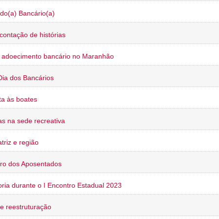
do(a) Bancário(a)
contação de histórias
o adoecimento bancário no Maranhão
Dia dos Bancários
a às boates
s na sede recreativa
triz e região
ro dos Aposentados
oria durante o I Encontro Estadual 2023
e reestruturação