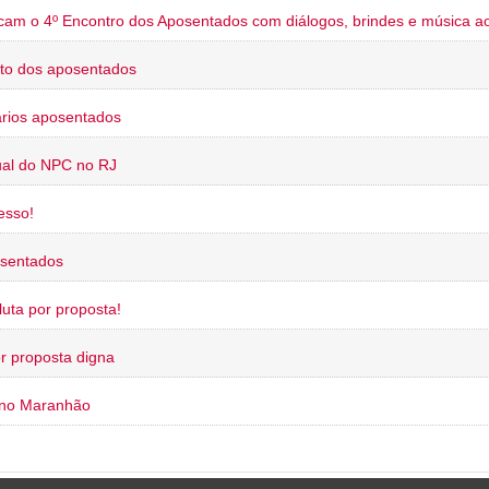
cam o 4º Encontro dos Aposentados com diálogos, brindes e música ao
to dos aposentados
rios aposentados
ual do NPC no RJ
esso!
osentados
uta por proposta!
or proposta digna
 no Maranhão