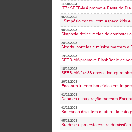
11/09/2023
ITZ: SEEB-MA promove Festa do Dia 
06/09/2023
I Simpósio contou com espaço kids e 
06/09/2023
Simpósio define meios de combater 
28/08/2023
Alegria, sorteios e música marcam o 
14/08/2023
SEEB-MA promove FlashBank: de volt
18/04/2023
SEEB-MA faz 88 anos e inaugura obra
20/03/2023
Encontro integra bancários em Impera
01/02/2023
Debates e integração marcam Encont
01/02/2023
Bancários discutem o futuro da categ
05/01/2023
Bradesco: protesto contra demissões 