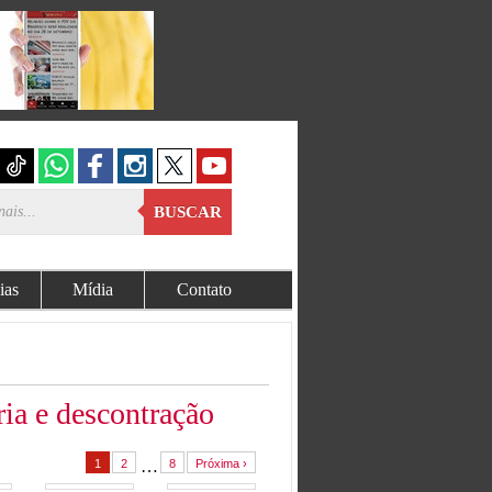
BUSCAR
ias
Mídia
Contato
ria e descontração
1
2
…
8
Próxima ›