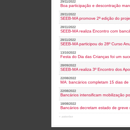
29/11/2022
Boa participação e descontração mar
28/11/2022
SEEB-MA promove 2ª edição do proje
28/11/2022
SEEB-MA realiza Encontro com bancá
28/11/2022
SEEB-MA participou do 28º Curso An
13/10/2022
Festa do Dia das Crianças foi um suc
28/09/2022
SEEB-MA realiza 3º Encontro dos Ap
22/08/2022
MA: bancários completam 15 dias de l
22/08/2022
Bancários intensificam mobilização p
18/08/2022
Bancários decretam estado de greve
« anterior