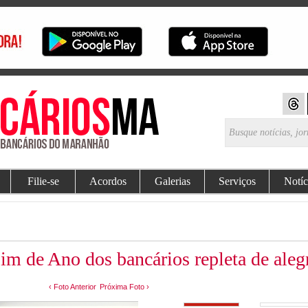
Filie-se
Acordos
Galerias
Serviços
Notíc
im de Ano dos bancários repleta de aleg
‹ Foto Anterior
Próxima Foto ›