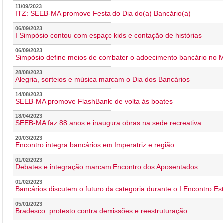
11/09/2023
ITZ: SEEB-MA promove Festa do Dia do(a) Bancário(a)
06/09/2023
I Simpósio contou com espaço kids e contação de histórias
06/09/2023
Simpósio define meios de combater o adoecimento bancário no
28/08/2023
Alegria, sorteios e música marcam o Dia dos Bancários
14/08/2023
SEEB-MA promove FlashBank: de volta às boates
18/04/2023
SEEB-MA faz 88 anos e inaugura obras na sede recreativa
20/03/2023
Encontro integra bancários em Imperatriz e região
01/02/2023
Debates e integração marcam Encontro dos Aposentados
01/02/2023
Bancários discutem o futuro da categoria durante o I Encontro E
05/01/2023
Bradesco: protesto contra demissões e reestruturação