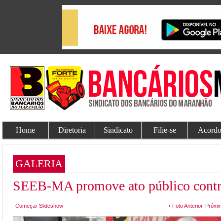
Home
Diretoria
Sindicato
Filie-se
Acordo
GALERIA
SEEB-MA promove ato público contra 
Começar Slideshow
‹ Foto Anterior
Próxim