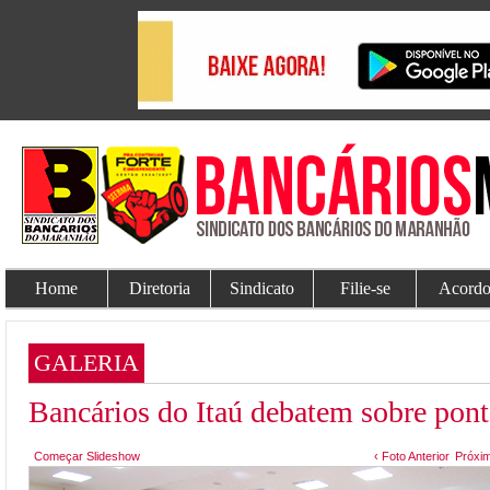
Home
Diretoria
Sindicato
Filie-se
Acordo
GALERIA
Bancários do Itaú debatem sobre pont
Começar Slideshow
‹ Foto Anterior
Próxim