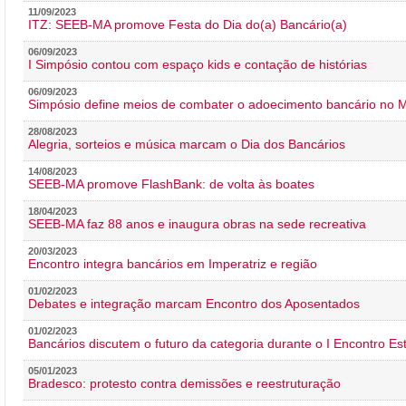
11/09/2023
ITZ: SEEB-MA promove Festa do Dia do(a) Bancário(a)
06/09/2023
I Simpósio contou com espaço kids e contação de histórias
06/09/2023
Simpósio define meios de combater o adoecimento bancário no
28/08/2023
Alegria, sorteios e música marcam o Dia dos Bancários
14/08/2023
SEEB-MA promove FlashBank: de volta às boates
18/04/2023
SEEB-MA faz 88 anos e inaugura obras na sede recreativa
20/03/2023
Encontro integra bancários em Imperatriz e região
01/02/2023
Debates e integração marcam Encontro dos Aposentados
01/02/2023
Bancários discutem o futuro da categoria durante o I Encontro E
05/01/2023
Bradesco: protesto contra demissões e reestruturação