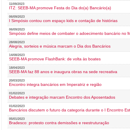
11/09/2023
ITZ: SEEB-MA promove Festa do Dia do(a) Bancário(a)
06/09/2023
I Simpósio contou com espaço kids e contação de histórias
06/09/2023
Simpósio define meios de combater o adoecimento bancário no
28/08/2023
Alegria, sorteios e música marcam o Dia dos Bancários
14/08/2023
SEEB-MA promove FlashBank: de volta às boates
18/04/2023
SEEB-MA faz 88 anos e inaugura obras na sede recreativa
20/03/2023
Encontro integra bancários em Imperatriz e região
01/02/2023
Debates e integração marcam Encontro dos Aposentados
01/02/2023
Bancários discutem o futuro da categoria durante o I Encontro E
05/01/2023
Bradesco: protesto contra demissões e reestruturação