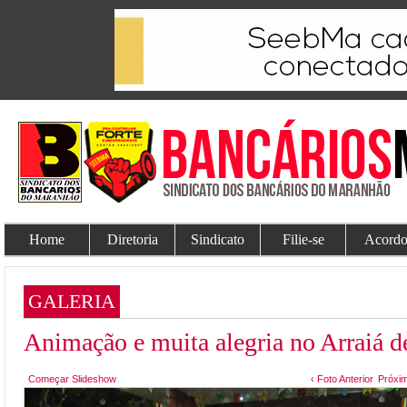
Home
Diretoria
Sindicato
Filie-se
Acordo
GALERIA
Animação e muita alegria no Arraiá d
Começar Slideshow
‹ Foto Anterior
Próxim