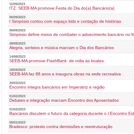
11/09/2023
ITZ: SEEB-MA promove Festa do Dia do(a) Bancário(a)
06/09/2023
I Simpósio contou com espaço kids e contação de histórias
06/09/2023
Simpósio define meios de combater o adoecimento bancário no
28/08/2023
Alegria, sorteios e música marcam o Dia dos Bancários
14/08/2023
SEEB-MA promove FlashBank: de volta às boates
18/04/2023
SEEB-MA faz 88 anos e inaugura obras na sede recreativa
20/03/2023
Encontro integra bancários em Imperatriz e região
01/02/2023
Debates e integração marcam Encontro dos Aposentados
01/02/2023
Bancários discutem o futuro da categoria durante o I Encontro E
05/01/2023
Bradesco: protesto contra demissões e reestruturação