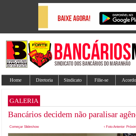
Home
Diretoria
Sindicato
Filie-se
Acordo
GALERIA
Bancários decidem não paralisar agên
Começar Slideshow
‹ Foto Anterior
Próxim