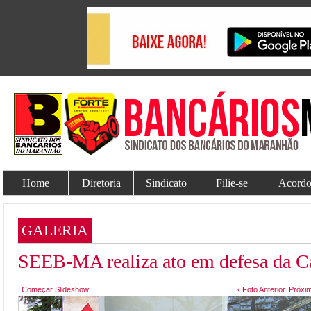
Home
Diretoria
Sindicato
Filie-se
Acordo
GALERIA
SEEB-MA realiza ato em defesa da C
Começar Slideshow
‹ Foto Anterior
Próxim