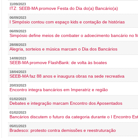
11/09/2023
ITZ: SEEB-MA promove Festa do Dia do(a) Bancário(a)
06/09/2023
I Simpósio contou com espaço kids e contação de histórias
06/09/2023
Simpósio define meios de combater o adoecimento bancário no
28/08/2023
Alegria, sorteios e música marcam o Dia dos Bancários
14/08/2023
SEEB-MA promove FlashBank: de volta às boates
18/04/2023
SEEB-MA faz 88 anos e inaugura obras na sede recreativa
20/03/2023
Encontro integra bancários em Imperatriz e região
01/02/2023
Debates e integração marcam Encontro dos Aposentados
01/02/2023
Bancários discutem o futuro da categoria durante o I Encontro E
05/01/2023
Bradesco: protesto contra demissões e reestruturação