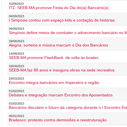
11/09/2023
ITZ: SEEB-MA promove Festa do Dia do(a) Bancário(a)
06/09/2023
I Simpósio contou com espaço kids e contação de histórias
06/09/2023
Simpósio define meios de combater o adoecimento bancário no
28/08/2023
Alegria, sorteios e música marcam o Dia dos Bancários
14/08/2023
SEEB-MA promove FlashBank: de volta às boates
18/04/2023
SEEB-MA faz 88 anos e inaugura obras na sede recreativa
20/03/2023
Encontro integra bancários em Imperatriz e região
01/02/2023
Debates e integração marcam Encontro dos Aposentados
01/02/2023
Bancários discutem o futuro da categoria durante o I Encontro E
05/01/2023
Bradesco: protesto contra demissões e reestruturação