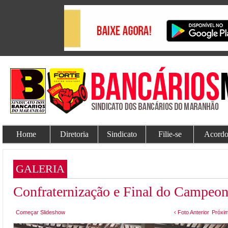
Home
Diretoria
Sindicato
Filie-se
Acordo
GALERIA
Confraternização e Final do Campeon
Começar Slideshow
‹ Foto Anterior
Próxim