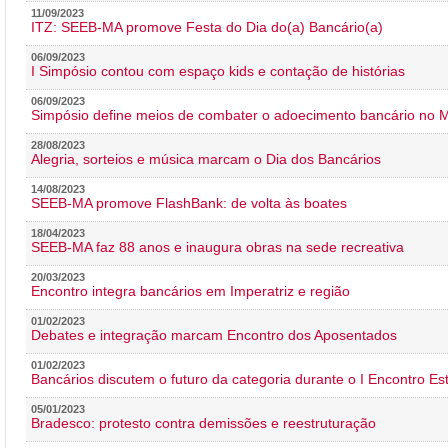
11/09/2023
ITZ: SEEB-MA promove Festa do Dia do(a) Bancário(a)
06/09/2023
I Simpósio contou com espaço kids e contação de histórias
06/09/2023
Simpósio define meios de combater o adoecimento bancário no
28/08/2023
Alegria, sorteios e música marcam o Dia dos Bancários
14/08/2023
SEEB-MA promove FlashBank: de volta às boates
18/04/2023
SEEB-MA faz 88 anos e inaugura obras na sede recreativa
20/03/2023
Encontro integra bancários em Imperatriz e região
01/02/2023
Debates e integração marcam Encontro dos Aposentados
01/02/2023
Bancários discutem o futuro da categoria durante o I Encontro E
05/01/2023
Bradesco: protesto contra demissões e reestruturação