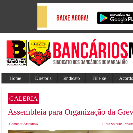
Home
Diretoria
Sindicato
Filie-se
Acordo
GALERIA
Assembleia para Organização da Gre
Começar Slideshow
‹ Foto Anterior
Próxim